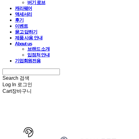
버기 로브
캐리웨어
액세서리
후기
이벤트
묻고 답하기
제품 사용 안내
About us
브랜드 소개
입점처 안내
기업회원전용
Search
검색
Log In
로그인
Cart
장바구니
HARRYSPET