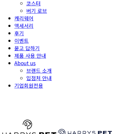
코스터
버기 로브
캐리웨어
액세서리
후기
이벤트
묻고 답하기
제품 사용 안내
About us
브랜드 소개
입점처 안내
기업회원전용
HARRYSPET