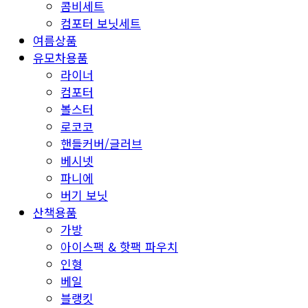
콤비세트
컴포터 보닛세트
여름상품
유모차용품
라이너
컴포터
볼스터
로코코
핸들커버/글러브
베시넷
파니에
버기 보닛
산책용품
가방
아이스팩 & 핫팩 파우치
인형
베일
블랭킷