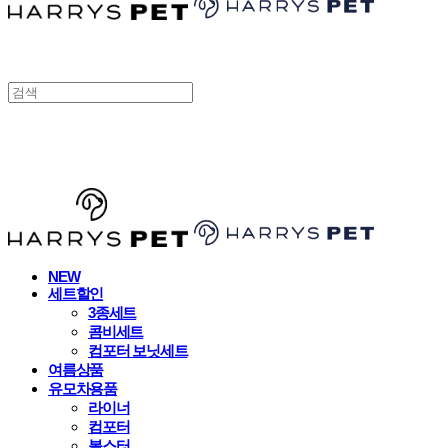
HARRYSPET
NEW
세트할인
3종세트
콤비세트
컴포터 보닛세트
여름상품
유모차용품
라이너
컴포터
볼스터