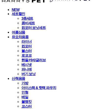
NEW
세트할인
3종세트
콤비세트
컴포터 보닛세트
여름상품
유모차용품
라이너
컴포터
볼스터
로코코
핸들커버/글러브
베시넷
파니에
버기 보닛
산책용품
가방
아이스팩 & 핫팩 파우치
인형
베일
블랭킷
코스터