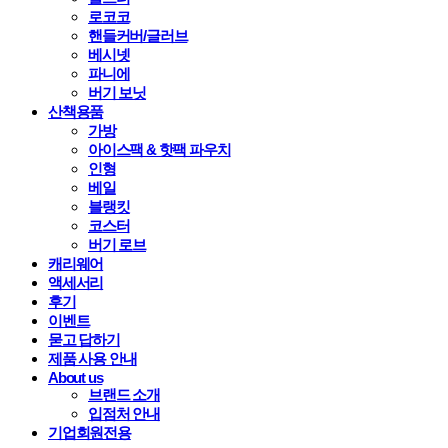
로코코
핸들커버/글러브
베시넷
파니에
버기 보닛
산책용품
가방
아이스팩 & 핫팩 파우치
인형
베일
블랭킷
코스터
버기 로브
캐리웨어
액세서리
후기
이벤트
묻고 답하기
제품 사용 안내
About us
브랜드 소개
입점처 안내
기업회원전용