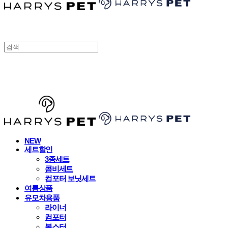
HARRYSPET
NEW
세트할인
3종세트
콤비세트
컴포터 보닛세트
여름상품
유모차용품
라이너
컴포터
볼스터