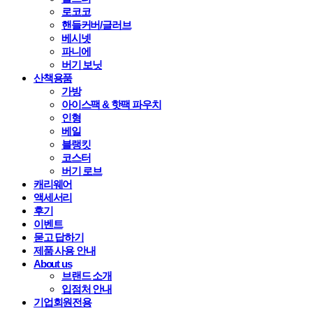
로코코
핸들커버/글러브
베시넷
파니에
버기 보닛
산책용품
가방
아이스팩 & 핫팩 파우치
인형
베일
블랭킷
코스터
버기 로브
캐리웨어
액세서리
후기
이벤트
묻고 답하기
제품 사용 안내
About us
브랜드 소개
입점처 안내
기업회원전용