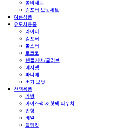
콤비세트
컴포터 보닛세트
여름상품
유모차용품
라이너
컴포터
볼스터
로코코
핸들커버/글러브
베시넷
파니에
버기 보닛
산책용품
가방
아이스팩 & 핫팩 파우치
인형
베일
블랭킷