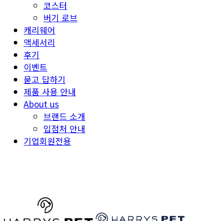
코스터
버기 로브
캐리웨어
액세서리
후기
이벤트
묻고 답하기
제품 사용 안내
About us
브랜드 소개
입점처 안내
기업회원전용
HARRYSPET