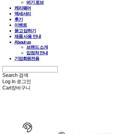
버기 로브
캐리웨어
액세서리
후기
이벤트
묻고 답하기
제품 사용 안내
About us
브랜드 소개
입점처 안내
기업회원전용
Search
검색
Log In
로그인
Cart
장바구니
HARRYSPET