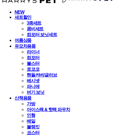
NEW
세트할인
3종세트
콤비세트
컴포터 보닛세트
여름상품
유모차용품
라이너
컴포터
볼스터
로코코
핸들커버/글러브
베시넷
파니에
버기 보닛
산책용품
가방
아이스팩 & 핫팩 파우치
인형
베일
블랭킷
코스터