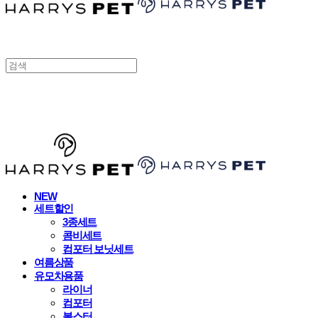
HARRYSPET
NEW
세트할인
3종세트
콤비세트
컴포터 보닛세트
여름상품
유모차용품
라이너
컴포터
볼스터