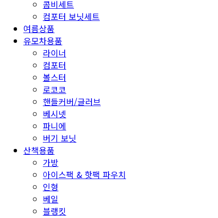
콤비세트
컴포터 보닛세트
여름상품
유모차용품
라이너
컴포터
볼스터
로코코
핸들커버/글러브
베시넷
파니에
버기 보닛
산책용품
가방
아이스팩 & 핫팩 파우치
인형
베일
블랭킷