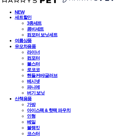
NEW
세트할인
3종세트
콤비세트
컴포터 보닛세트
여름상품
유모차용품
라이너
컴포터
볼스터
로코코
핸들커버/글러브
베시넷
파니에
버기 보닛
산책용품
가방
아이스팩 & 핫팩 파우치
인형
베일
블랭킷
코스터