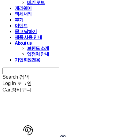
버기 로브
캐리웨어
액세서리
후기
이벤트
묻고 답하기
제품 사용 안내
About us
브랜드 소개
입점처 안내
기업회원전용
Search
검색
Log In
로그인
Cart
장바구니
HARRYSPET