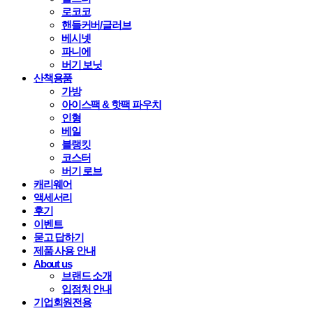
로코코
핸들커버/글러브
베시넷
파니에
버기 보닛
산책용품
가방
아이스팩 & 핫팩 파우치
인형
베일
블랭킷
코스터
버기 로브
캐리웨어
액세서리
후기
이벤트
묻고 답하기
제품 사용 안내
About us
브랜드 소개
입점처 안내
기업회원전용