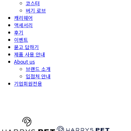
코스터
버기 로브
캐리웨어
액세서리
후기
이벤트
묻고 답하기
제품 사용 안내
About us
브랜드 소개
입점처 안내
기업회원전용
HARRYSPET