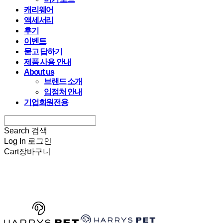
캐리웨어
액세서리
후기
이벤트
묻고 답하기
제품 사용 안내
About us
브랜드 소개
입점처 안내
기업회원전용
Search
검색
Log In
로그인
Cart
장바구니
HARRYSPET