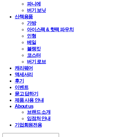
파니에
버기 보닛
산책용품
가방
아이스팩 & 핫팩 파우치
인형
베일
블랭킷
코스터
버기 로브
캐리웨어
액세서리
후기
이벤트
묻고 답하기
제품 사용 안내
About us
브랜드 소개
입점처 안내
기업회원전용