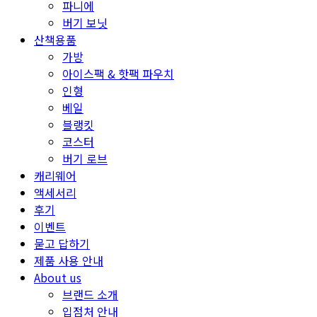
파니에
버기 보닛
산책용품
가방
아이스팩 & 핫팩 파우치
인형
베일
블랭킷
코스터
버기 로브
캐리웨어
액세서리
후기
이벤트
묻고 답하기
제품 사용 안내
About us
브랜드 소개
입점처 안내