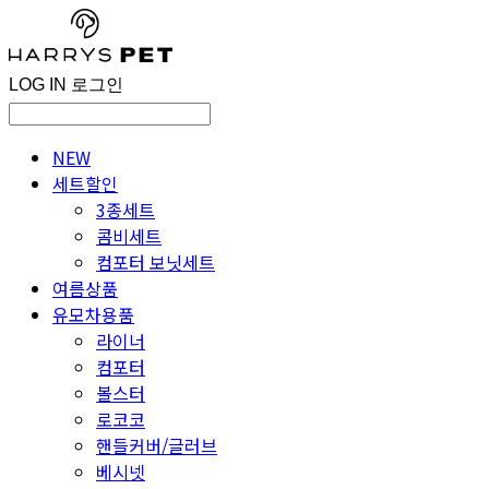
LOG IN
로그인
NEW
세트할인
3종세트
콤비세트
컴포터 보닛세트
여름상품
유모차용품
라이너
컴포터
볼스터
로코코
핸들커버/글러브
베시넷