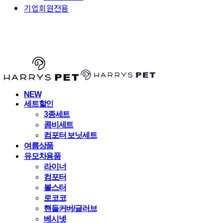
기업회원전용
HARRYSPET
NEW
세트할인
3종세트
콤비세트
컴포터 보닛세트
여름상품
유모차용품
라이너
컴포터
볼스터
로코코
핸들커버/글러브
베시넷