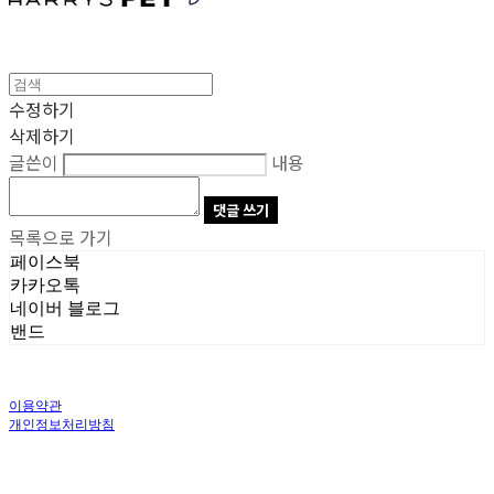
수정하기
삭제하기
글쓴이
내용
댓글 쓰기
목록으로 가기
페이스북
카카오톡
네이버 블로그
밴드
이용약관
개인정보처리방침
사업자정보확인
상호: 주식회사 오브앤 | 대표: 유정훈 | 개인정보관리책임자: 정준영 | 전화: 070-