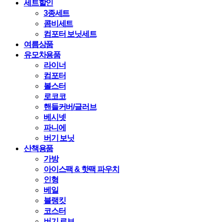
세트할인
3종세트
콤비세트
컴포터 보닛세트
여름상품
유모차용품
라이너
컴포터
볼스터
로코코
핸들커버/글러브
베시넷
파니에
버기 보닛
산책용품
가방
아이스팩 & 핫팩 파우치
인형
베일
블랭킷
코스터
버기 로브