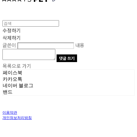
수정하기
삭제하기
글쓴이
내용
댓글 쓰기
목록으로 가기
페이스북
카카오톡
네이버 블로그
밴드
이용약관
개인정보처리방침
사업자정보확인
상호: 주식회사 오브앤 | 대표: 유정훈 | 개인정보관리책임자: 정준영 | 전화: 070-