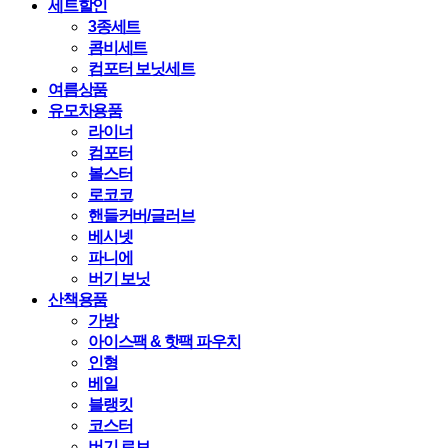
세트할인
3종세트
콤비세트
컴포터 보닛세트
여름상품
유모차용품
라이너
컴포터
볼스터
로코코
핸들커버/글러브
베시넷
파니에
버기 보닛
산책용품
가방
아이스팩 & 핫팩 파우치
인형
베일
블랭킷
코스터
버기 로브