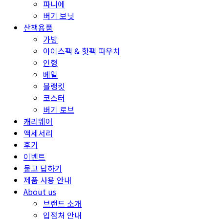
파니에
버기 보닛
산책용품
가방
아이스팩 & 핫팩 파우치
인형
베일
블랭킷
코스터
버기 로브
캐리웨어
액세서리
후기
이벤트
묻고 답하기
제품 사용 안내
About us
브랜드 소개
입점처 안내