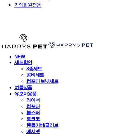
기업회원전용
HARRYSPET
NEW
세트할인
3종세트
콤비세트
컴포터 보닛세트
여름상품
유모차용품
라이너
컴포터
볼스터
로코코
핸들커버/글러브
베시넷