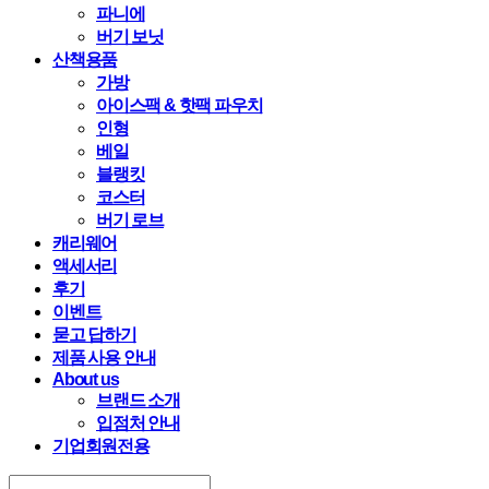
파니에
버기 보닛
산책용품
가방
아이스팩 & 핫팩 파우치
인형
베일
블랭킷
코스터
버기 로브
캐리웨어
액세서리
후기
이벤트
묻고 답하기
제품 사용 안내
About us
브랜드 소개
입점처 안내
기업회원전용