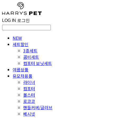
LOG IN
로그인
NEW
세트할인
3종세트
콤비세트
컴포터 보닛세트
여름상품
유모차용품
라이너
컴포터
볼스터
로코코
핸들커버/글러브
베시넷