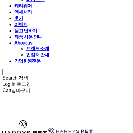
캐리웨어
액세서리
후기
이벤트
묻고 답하기
제품 사용 안내
About us
브랜드 소개
입점처 안내
기업회원전용
Search
검색
Log In
로그인
Cart
장바구니
HARRYSPET