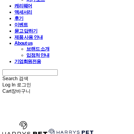
캐리웨어
액세서리
후기
이벤트
묻고 답하기
제품 사용 안내
About us
브랜드 소개
입점처 안내
기업회원전용
Search
검색
Log In
로그인
Cart
장바구니
HARRYSPET