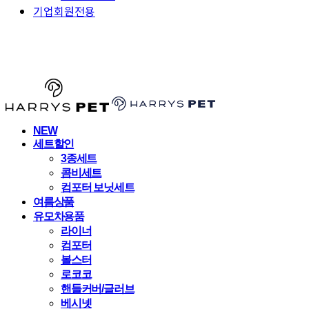
기업회원전용
HARRYSPET
NEW
세트할인
3종세트
콤비세트
컴포터 보닛세트
여름상품
유모차용품
라이너
컴포터
볼스터
로코코
핸들커버/글러브
베시넷