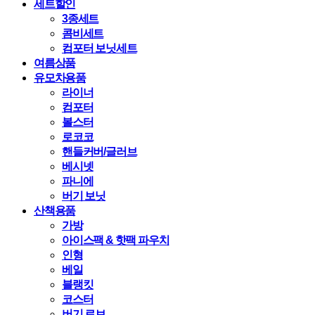
세트할인
3종세트
콤비세트
컴포터 보닛세트
여름상품
유모차용품
라이너
컴포터
볼스터
로코코
핸들커버/글러브
베시넷
파니에
버기 보닛
산책용품
가방
아이스팩 & 핫팩 파우치
인형
베일
블랭킷
코스터
버기 로브