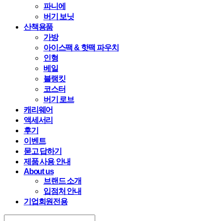
파니에
버기 보닛
산책용품
가방
아이스팩 & 핫팩 파우치
인형
베일
블랭킷
코스터
버기 로브
캐리웨어
액세서리
후기
이벤트
묻고 답하기
제품 사용 안내
About us
브랜드 소개
입점처 안내
기업회원전용