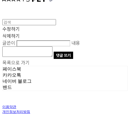
수정하기
삭제하기
글쓴이
내용
댓글 쓰기
목록으로 가기
페이스북
카카오톡
네이버 블로그
밴드
이용약관
개인정보처리방침
사업자정보확인
상호: 주식회사 오브앤 | 대표: 유정훈 | 개인정보관리책임자: 정준영 | 전화: 070-