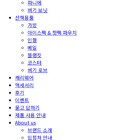
파니에
버기 보닛
산책용품
가방
아이스팩 & 핫팩 파우치
인형
베일
블랭킷
코스터
버기 로브
캐리웨어
액세서리
후기
이벤트
묻고 답하기
제품 사용 안내
About us
브랜드 소개
입점처 안내