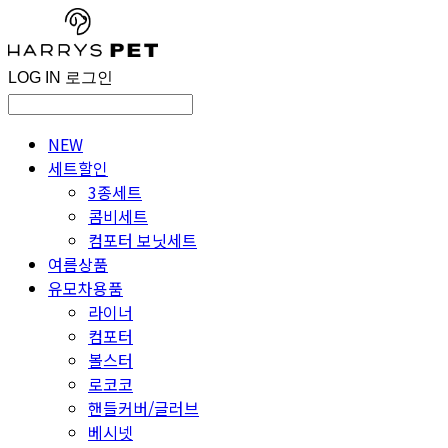
LOG IN
로그인
NEW
세트할인
3종세트
콤비세트
컴포터 보닛세트
여름상품
유모차용품
라이너
컴포터
볼스터
로코코
핸들커버/글러브
베시넷