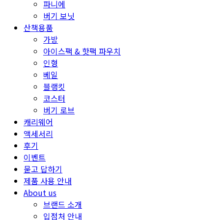
파니에
버기 보닛
산책용품
가방
아이스팩 & 핫팩 파우치
인형
베일
블랭킷
코스터
버기 로브
캐리웨어
액세서리
후기
이벤트
묻고 답하기
제품 사용 안내
About us
브랜드 소개
입점처 안내