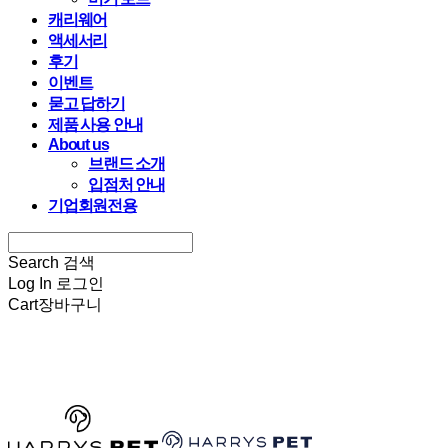
캐리웨어
액세서리
후기
이벤트
묻고 답하기
제품 사용 안내
About us
브랜드 소개
입점처 안내
기업회원전용
Search
검색
Log In
로그인
Cart
장바구니
HARRYSPET