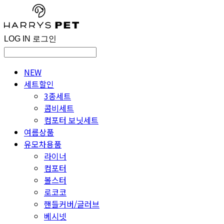
LOG IN
로그인
NEW
세트할인
3종세트
콤비세트
컴포터 보닛세트
여름상품
유모차용품
라이너
컴포터
볼스터
로코코
핸들커버/글러브
베시넷