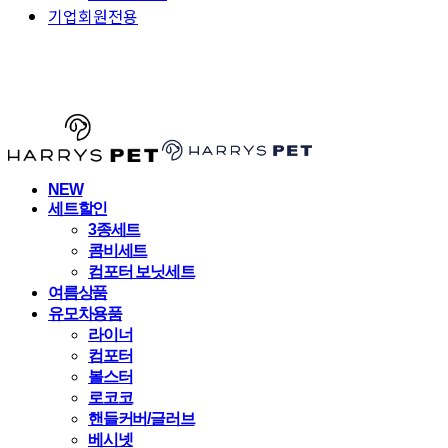
기업회원전용
HARRYSPET
NEW
세트할인
3종세트
콤비세트
컴포터 보닛세트
여름상품
유모차용품
라이너
컴포터
볼스터
로코코
핸들커버/글러브
베시넷