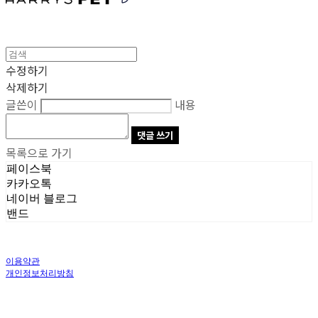
수정하기
삭제하기
글쓴이
내용
댓글 쓰기
목록으로 가기
페이스북
카카오톡
네이버 블로그
밴드
이용약관
개인정보처리방침
사업자정보확인
상호: 주식회사 오브앤 | 대표: 유정훈 | 개인정보관리책임자: 정준영 | 전화: 070-