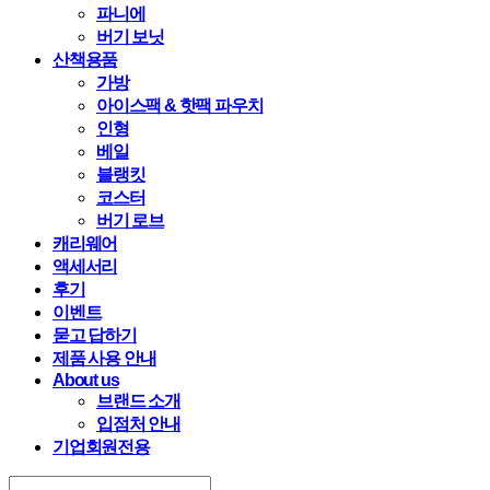
파니에
버기 보닛
산책용품
가방
아이스팩 & 핫팩 파우치
인형
베일
블랭킷
코스터
버기 로브
캐리웨어
액세서리
후기
이벤트
묻고 답하기
제품 사용 안내
About us
브랜드 소개
입점처 안내
기업회원전용