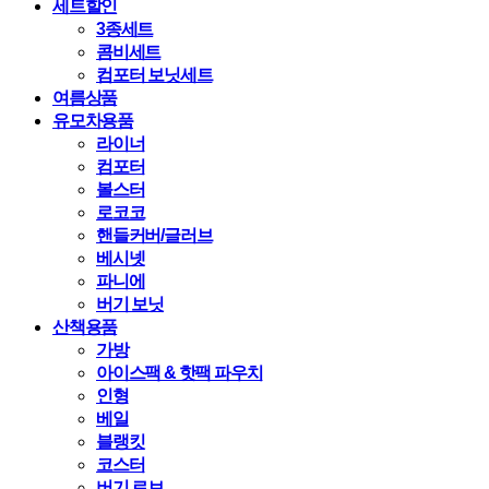
세트할인
3종세트
콤비세트
컴포터 보닛세트
여름상품
유모차용품
라이너
컴포터
볼스터
로코코
핸들커버/글러브
베시넷
파니에
버기 보닛
산책용품
가방
아이스팩 & 핫팩 파우치
인형
베일
블랭킷
코스터
버기 로브