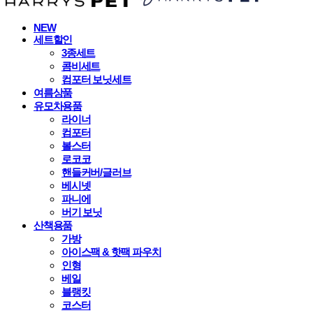
NEW
세트할인
3종세트
콤비세트
컴포터 보닛세트
여름상품
유모차용품
라이너
컴포터
볼스터
로코코
핸들커버/글러브
베시넷
파니에
버기 보닛
산책용품
가방
아이스팩 & 핫팩 파우치
인형
베일
블랭킷
코스터