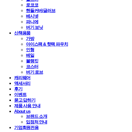
로코코
핸들커버/글러브
베시넷
파니에
버기 보닛
산책용품
가방
아이스팩 & 핫팩 파우치
인형
베일
블랭킷
코스터
버기 로브
캐리웨어
액세서리
후기
이벤트
묻고 답하기
제품 사용 안내
About us
브랜드 소개
입점처 안내
기업회원전용