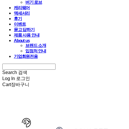
버기 로브
캐리웨어
액세서리
후기
이벤트
묻고 답하기
제품 사용 안내
About us
브랜드 소개
입점처 안내
기업회원전용
Search
검색
Log In
로그인
Cart
장바구니
HARRYSPET