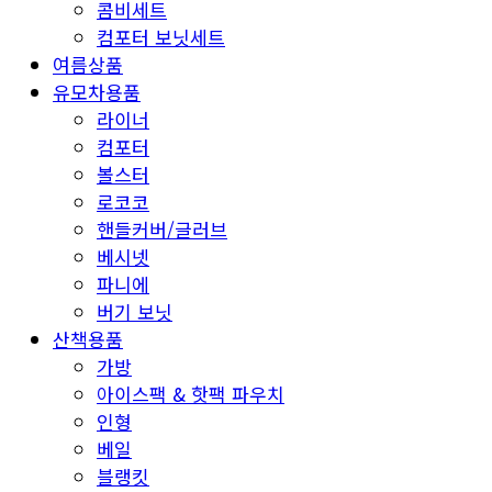
콤비세트
컴포터 보닛세트
여름상품
유모차용품
라이너
컴포터
볼스터
로코코
핸들커버/글러브
베시넷
파니에
버기 보닛
산책용품
가방
아이스팩 & 핫팩 파우치
인형
베일
블랭킷