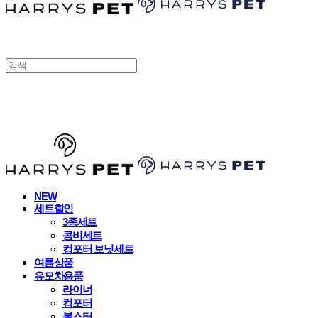
HARRYSPET
NEW
세트할인
3종세트
콤비세트
컴포터 보닛세트
여름상품
유모차용품
라이너
컴포터
볼스터