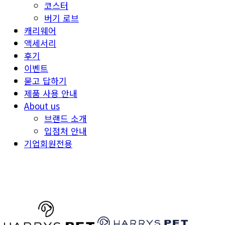
코스터
버기 로브
캐리웨어
액세서리
후기
이벤트
묻고 답하기
제품 사용 안내
About us
브랜드 소개
입점처 안내
기업회원전용
HARRYSPET