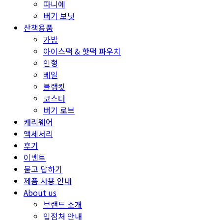
파니에
버기 보닛
산책용품
가방
아이스팩 & 핫팩 파우치
인형
베일
블랭킷
코스터
버기 로브
캐리웨어
액세서리
후기
이벤트
묻고 답하기
제품 사용 안내
About us
브랜드 소개
입점처 안내