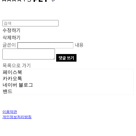
수정하기
삭제하기
글쓴이
내용
댓글 쓰기
목록으로 가기
페이스북
카카오톡
네이버 블로그
밴드
이용약관
개인정보처리방침
사업자정보확인
상호: 주식회사 오브앤 | 대표: 유정훈 | 개인정보관리책임자: 정준영 | 전화: 070-