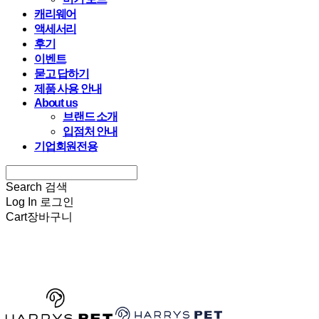
캐리웨어
액세서리
후기
이벤트
묻고 답하기
제품 사용 안내
About us
브랜드 소개
입점처 안내
기업회원전용
Search
검색
Log In
로그인
Cart
장바구니
HARRYSPET