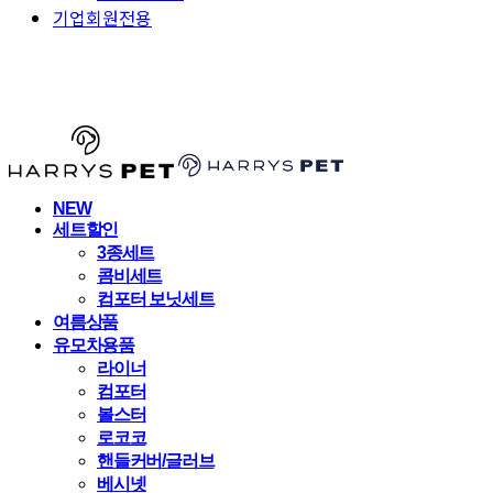
기업회원전용
HARRYSPET
NEW
세트할인
3종세트
콤비세트
컴포터 보닛세트
여름상품
유모차용품
라이너
컴포터
볼스터
로코코
핸들커버/글러브
베시넷