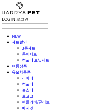
LOG IN
로그인
NEW
세트할인
3종세트
콤비세트
컴포터 보닛세트
여름상품
유모차용품
라이너
컴포터
볼스터
로코코
핸들커버/글러브
베시넷