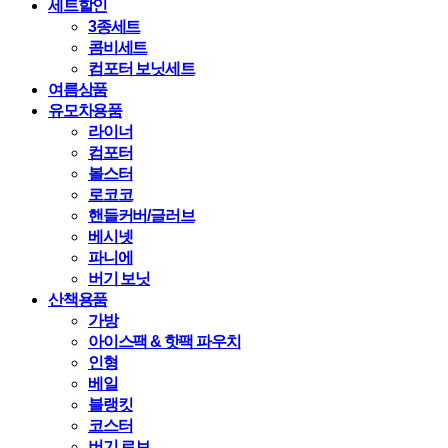
세트할인
3종세트
콤비세트
컴포터 보닛세트
여름상품
유모차용품
라이너
컴포터
볼스터
로코코
핸들커버/글러브
베시넷
파니에
버기 보닛
산책용품
가방
아이스팩 & 핫팩 파우치
인형
베일
블랭킷
코스터
버기 로브