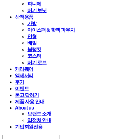
파니에
버기 보닛
산책용품
가방
아이스팩 & 핫팩 파우치
인형
베일
블랭킷
코스터
버기 로브
캐리웨어
액세서리
후기
이벤트
묻고 답하기
제품 사용 안내
About us
브랜드 소개
입점처 안내
기업회원전용