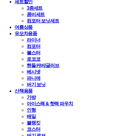
세트할인
3종세트
콤비세트
컴포터 보닛세트
여름상품
유모차용품
라이너
컴포터
볼스터
로코코
핸들커버/글러브
베시넷
파니에
버기 보닛
산책용품
가방
아이스팩 & 핫팩 파우치
인형
베일
블랭킷
코스터
버기 로브