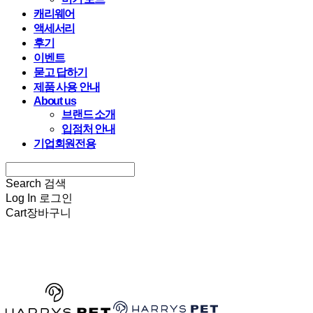
캐리웨어
액세서리
후기
이벤트
묻고 답하기
제품 사용 안내
About us
브랜드 소개
입점처 안내
기업회원전용
Search
검색
Log In
로그인
Cart
장바구니
HARRYSPET