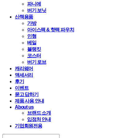
파니에
버기 보닛
산책용품
가방
아이스팩 & 핫팩 파우치
인형
베일
블랭킷
코스터
버기 로브
캐리웨어
액세서리
후기
이벤트
묻고 답하기
제품 사용 안내
About us
브랜드 소개
입점처 안내
기업회원전용