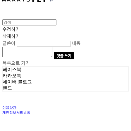
수정하기
삭제하기
글쓴이
내용
댓글 쓰기
목록으로 가기
페이스북
카카오톡
네이버 블로그
밴드
이용약관
개인정보처리방침
사업자정보확인
상호: 주식회사 오브앤 | 대표: 유정훈 | 개인정보관리책임자: 정준영 | 전화: 070-