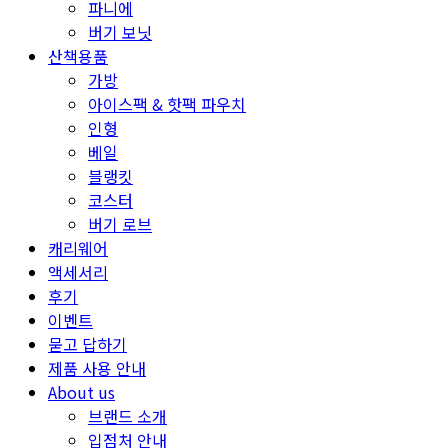
파니에
버기 보닛
산책용품
가방
아이스팩 & 핫팩 파우치
인형
베일
블랭킷
코스터
버기 로브
캐리웨어
액세서리
후기
이벤트
묻고 답하기
제품 사용 안내
About us
브랜드 소개
입점처 안내