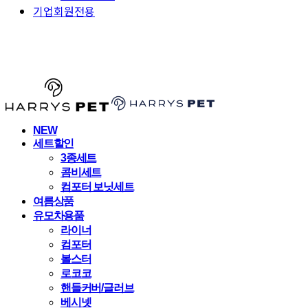
기업회원전용
HARRYSPET
NEW
세트할인
3종세트
콤비세트
컴포터 보닛세트
여름상품
유모차용품
라이너
컴포터
볼스터
로코코
핸들커버/글러브
베시넷