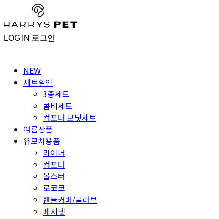
LOG IN
로그인
NEW
세트할인
3종세트
콤비세트
컴포터 보닛세트
여름상품
유모차용품
라이너
컴포터
볼스터
로코코
핸들커버/글러브
베시넷