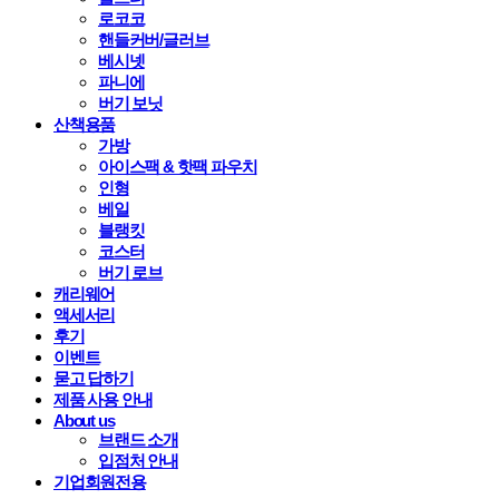
로코코
핸들커버/글러브
베시넷
파니에
버기 보닛
산책용품
가방
아이스팩 & 핫팩 파우치
인형
베일
블랭킷
코스터
버기 로브
캐리웨어
액세서리
후기
이벤트
묻고 답하기
제품 사용 안내
About us
브랜드 소개
입점처 안내
기업회원전용