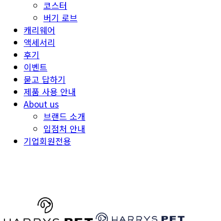
코스터
버기 로브
캐리웨어
액세서리
후기
이벤트
묻고 답하기
제품 사용 안내
About us
브랜드 소개
입점처 안내
기업회원전용
HARRYSPET