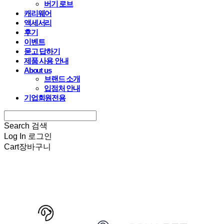
버기 로브
캐리웨어
액세서리
후기
이벤트
묻고 답하기
제품 사용 안내
About us
브랜드 소개
입점처 안내
기업회원전용
Search
검색
Log In
로그인
Cart
장바구니
HARRYSPET