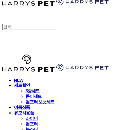
HARRYSPET
NEW
세트할인
3종세트
콤비세트
컴포터 보닛세트
여름상품
유모차용품
라이너
컴포터
볼스터