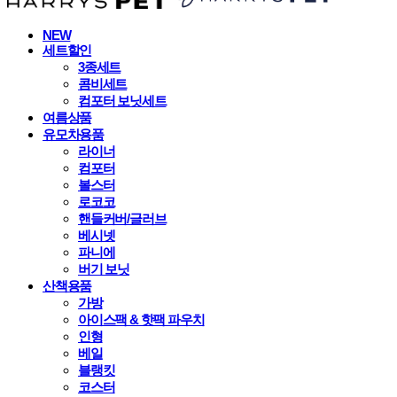
NEW
세트할인
3종세트
콤비세트
컴포터 보닛세트
여름상품
유모차용품
라이너
컴포터
볼스터
로코코
핸들커버/글러브
베시넷
파니에
버기 보닛
산책용품
가방
아이스팩 & 핫팩 파우치
인형
베일
블랭킷
코스터