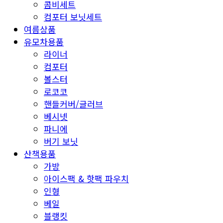
콤비세트
컴포터 보닛세트
여름상품
유모차용품
라이너
컴포터
볼스터
로코코
핸들커버/글러브
베시넷
파니에
버기 보닛
산책용품
가방
아이스팩 & 핫팩 파우치
인형
베일
블랭킷