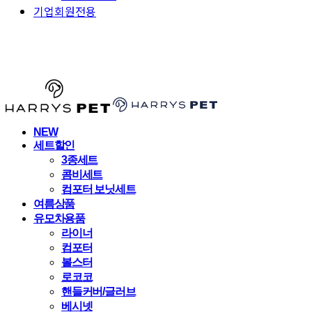
기업회원전용
HARRYSPET
NEW
세트할인
3종세트
콤비세트
컴포터 보닛세트
여름상품
유모차용품
라이너
컴포터
볼스터
로코코
핸들커버/글러브
베시넷