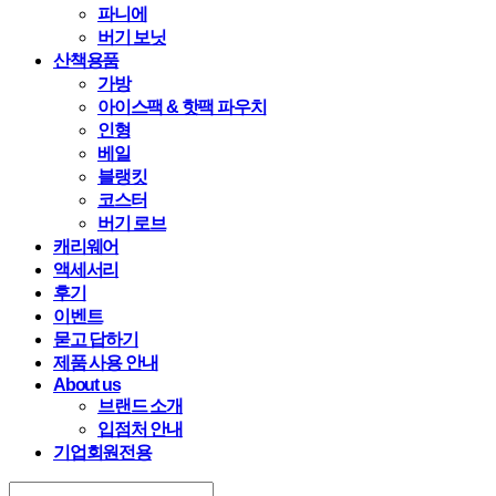
파니에
버기 보닛
산책용품
가방
아이스팩 & 핫팩 파우치
인형
베일
블랭킷
코스터
버기 로브
캐리웨어
액세서리
후기
이벤트
묻고 답하기
제품 사용 안내
About us
브랜드 소개
입점처 안내
기업회원전용