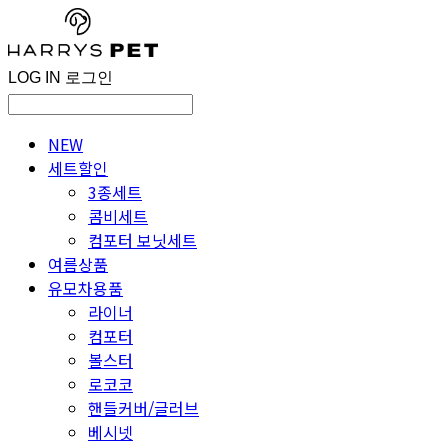
LOG IN
로그인
NEW
세트할인
3종세트
콤비세트
컴포터 보닛세트
여름상품
유모차용품
라이너
컴포터
볼스터
로코코
핸들커버/글러브
베시넷