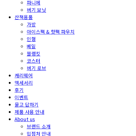
파니에
버기 보닛
산책용품
가방
아이스팩 & 핫팩 파우치
인형
베일
블랭킷
코스터
버기 로브
캐리웨어
액세서리
후기
이벤트
묻고 답하기
제품 사용 안내
About us
브랜드 소개
입점처 안내