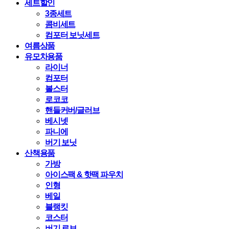
세트할인
3종세트
콤비세트
컴포터 보닛세트
여름상품
유모차용품
라이너
컴포터
볼스터
로코코
핸들커버/글러브
베시넷
파니에
버기 보닛
산책용품
가방
아이스팩 & 핫팩 파우치
인형
베일
블랭킷
코스터
버기 로브