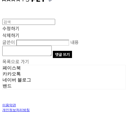
수정하기
삭제하기
글쓴이
내용
댓글 쓰기
목록으로 가기
페이스북
카카오톡
네이버 블로그
밴드
이용약관
개인정보처리방침
사업자정보확인
상호: 주식회사 오브앤 | 대표: 유정훈 | 개인정보관리책임자: 정준영 | 전화: 070-