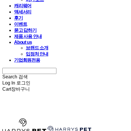
캐리웨어
액세서리
후기
이벤트
묻고 답하기
제품 사용 안내
About us
브랜드 소개
입점처 안내
기업회원전용
Search
검색
Log In
로그인
Cart
장바구니
HARRYSPET