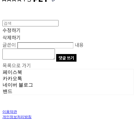
수정하기
삭제하기
글쓴이
내용
댓글 쓰기
목록으로 가기
페이스북
카카오톡
네이버 블로그
밴드
이용약관
개인정보처리방침
사업자정보확인
상호: 주식회사 오브앤 | 대표: 유정훈 | 개인정보관리책임자: 정준영 | 전화: 070-