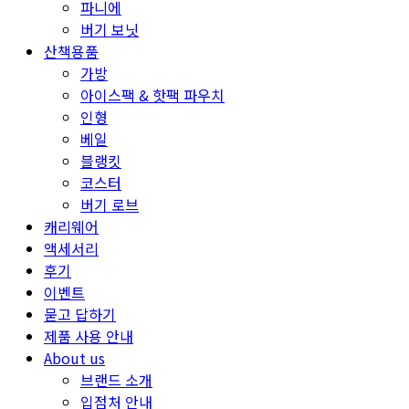
파니에
버기 보닛
산책용품
가방
아이스팩 & 핫팩 파우치
인형
베일
블랭킷
코스터
버기 로브
캐리웨어
액세서리
후기
이벤트
묻고 답하기
제품 사용 안내
About us
브랜드 소개
입점처 안내