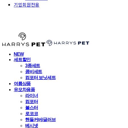
기업회원전용
HARRYSPET
NEW
세트할인
3종세트
콤비세트
컴포터 보닛세트
여름상품
유모차용품
라이너
컴포터
볼스터
로코코
핸들커버/글러브
베시넷