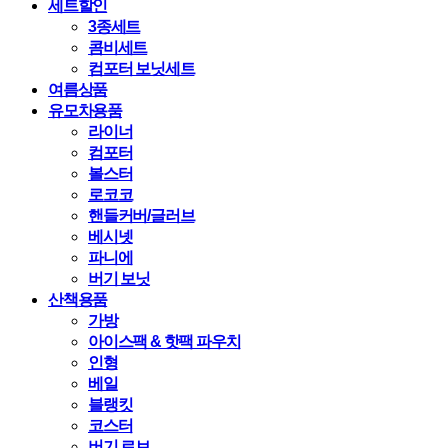
세트할인
3종세트
콤비세트
컴포터 보닛세트
여름상품
유모차용품
라이너
컴포터
볼스터
로코코
핸들커버/글러브
베시넷
파니에
버기 보닛
산책용품
가방
아이스팩 & 핫팩 파우치
인형
베일
블랭킷
코스터
버기 로브