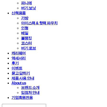
파니에
버기 보닛
산책용품
가방
아이스팩 & 핫팩 파우치
인형
베일
블랭킷
코스터
버기 로브
캐리웨어
액세서리
후기
이벤트
묻고 답하기
제품 사용 안내
About us
브랜드 소개
입점처 안내
기업회원전용