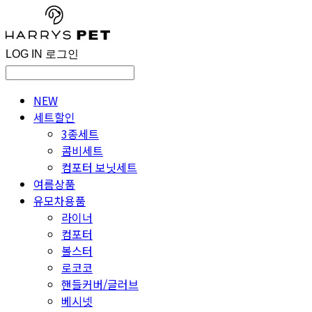
LOG IN
로그인
NEW
세트할인
3종세트
콤비세트
컴포터 보닛세트
여름상품
유모차용품
라이너
컴포터
볼스터
로코코
핸들커버/글러브
베시넷