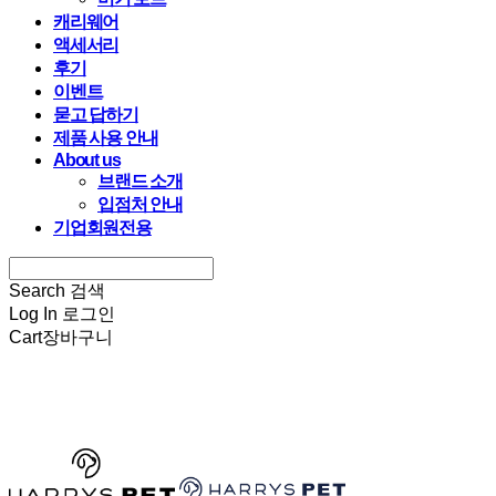
캐리웨어
액세서리
후기
이벤트
묻고 답하기
제품 사용 안내
About us
브랜드 소개
입점처 안내
기업회원전용
Search
검색
Log In
로그인
Cart
장바구니
HARRYSPET