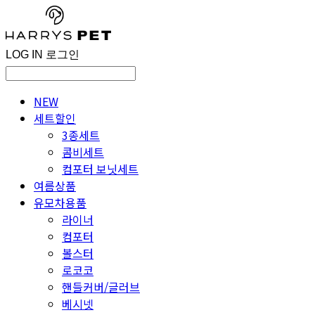
LOG IN
로그인
NEW
세트할인
3종세트
콤비세트
컴포터 보닛세트
여름상품
유모차용품
라이너
컴포터
볼스터
로코코
핸들커버/글러브
베시넷