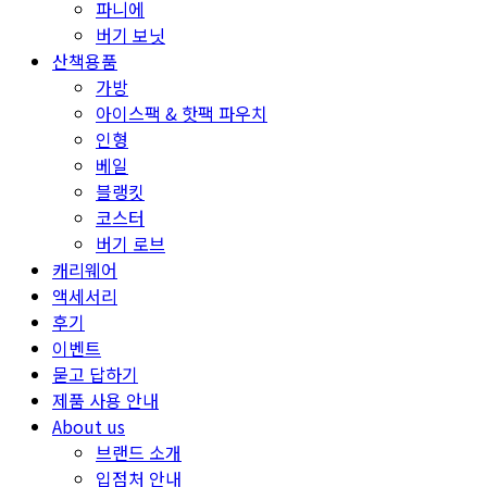
파니에
버기 보닛
산책용품
가방
아이스팩 & 핫팩 파우치
인형
베일
블랭킷
코스터
버기 로브
캐리웨어
액세서리
후기
이벤트
묻고 답하기
제품 사용 안내
About us
브랜드 소개
입점처 안내