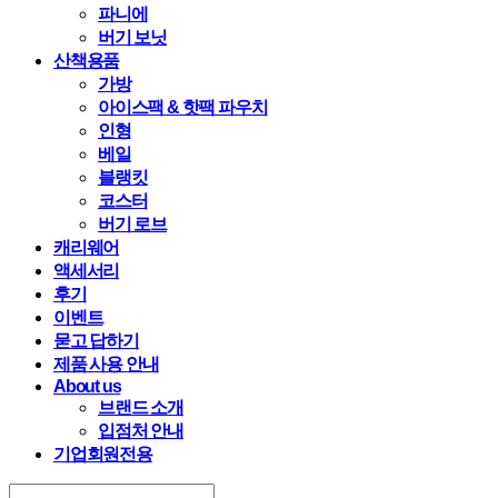
파니에
버기 보닛
산책용품
가방
아이스팩 & 핫팩 파우치
인형
베일
블랭킷
코스터
버기 로브
캐리웨어
액세서리
후기
이벤트
묻고 답하기
제품 사용 안내
About us
브랜드 소개
입점처 안내
기업회원전용