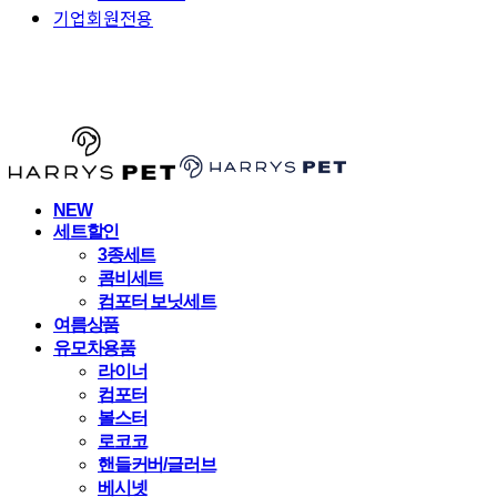
기업회원전용
HARRYSPET
NEW
세트할인
3종세트
콤비세트
컴포터 보닛세트
여름상품
유모차용품
라이너
컴포터
볼스터
로코코
핸들커버/글러브
베시넷