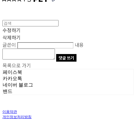
수정하기
삭제하기
글쓴이
내용
댓글 쓰기
목록으로 가기
페이스북
카카오톡
네이버 블로그
밴드
이용약관
개인정보처리방침
사업자정보확인
상호: 주식회사 오브앤 | 대표: 유정훈 | 개인정보관리책임자: 정준영 | 전화: 070-