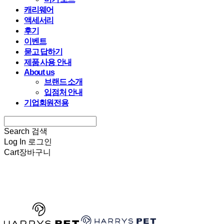
캐리웨어
액세서리
후기
이벤트
묻고 답하기
제품 사용 안내
About us
브랜드 소개
입점처 안내
기업회원전용
Search
검색
Log In
로그인
Cart
장바구니
HARRYSPET