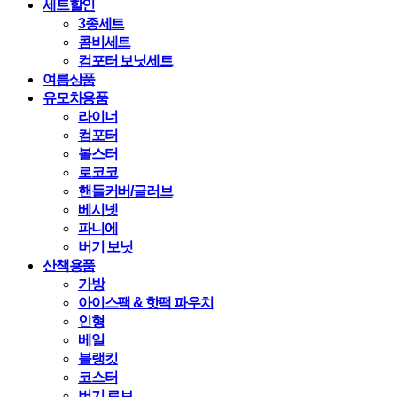
세트할인
3종세트
콤비세트
컴포터 보닛세트
여름상품
유모차용품
라이너
컴포터
볼스터
로코코
핸들커버/글러브
베시넷
파니에
버기 보닛
산책용품
가방
아이스팩 & 핫팩 파우치
인형
베일
블랭킷
코스터
버기 로브