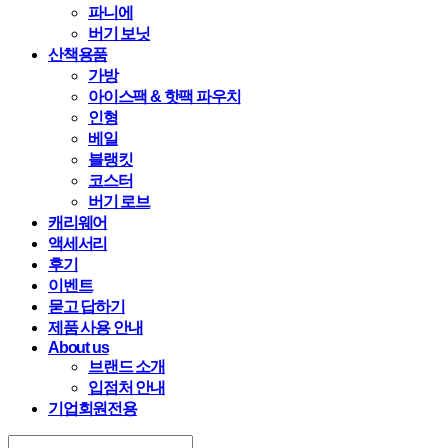
파니에
버기 보닛
산책용품
가방
아이스팩 & 핫팩 파우치
인형
베일
블랭킷
코스터
버기 로브
캐리웨어
액세서리
후기
이벤트
묻고 답하기
제품 사용 안내
About us
브랜드 소개
입점처 안내
기업회원전용