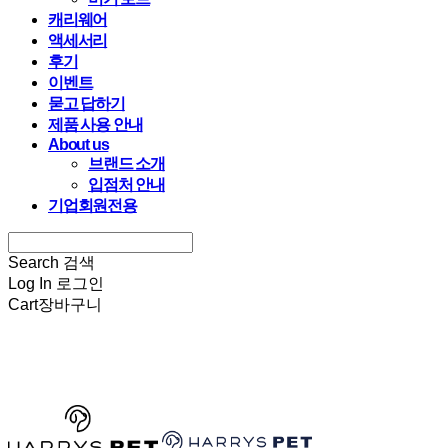
캐리웨어
액세서리
후기
이벤트
묻고 답하기
제품 사용 안내
About us
브랜드 소개
입점처 안내
기업회원전용
Search
검색
Log In
로그인
Cart
장바구니
HARRYSPET