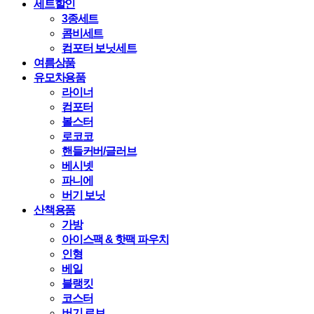
세트할인
3종세트
콤비세트
컴포터 보닛세트
여름상품
유모차용품
라이너
컴포터
볼스터
로코코
핸들커버/글러브
베시넷
파니에
버기 보닛
산책용품
가방
아이스팩 & 핫팩 파우치
인형
베일
블랭킷
코스터
버기 로브