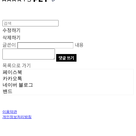
수정하기
삭제하기
글쓴이
내용
댓글 쓰기
목록으로 가기
페이스북
카카오톡
네이버 블로그
밴드
이용약관
개인정보처리방침
사업자정보확인
상호: 주식회사 오브앤 | 대표: 유정훈 | 개인정보관리책임자: 정준영 | 전화: 070-