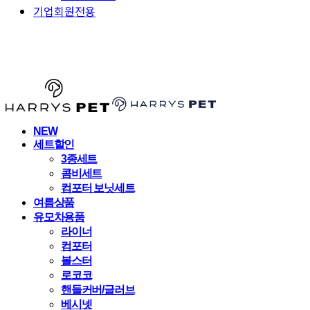
기업회원전용
HARRYSPET
NEW
세트할인
3종세트
콤비세트
컴포터 보닛세트
여름상품
유모차용품
라이너
컴포터
볼스터
로코코
핸들커버/글러브
베시넷