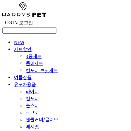
LOG IN
로그인
NEW
세트할인
3종세트
콤비세트
컴포터 보닛세트
여름상품
유모차용품
라이너
컴포터
볼스터
로코코
핸들커버/글러브
베시넷