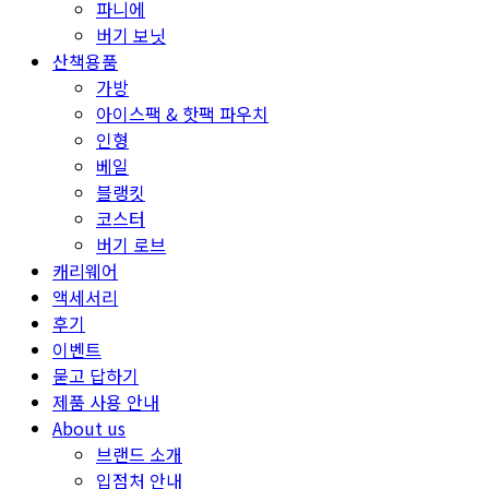
파니에
버기 보닛
산책용품
가방
아이스팩 & 핫팩 파우치
인형
베일
블랭킷
코스터
버기 로브
캐리웨어
액세서리
후기
이벤트
묻고 답하기
제품 사용 안내
About us
브랜드 소개
입점처 안내