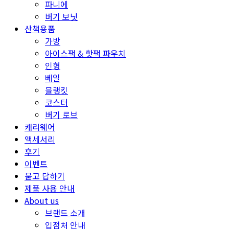
파니에
버기 보닛
산책용품
가방
아이스팩 & 핫팩 파우치
인형
베일
블랭킷
코스터
버기 로브
캐리웨어
액세서리
후기
이벤트
묻고 답하기
제품 사용 안내
About us
브랜드 소개
입점처 안내