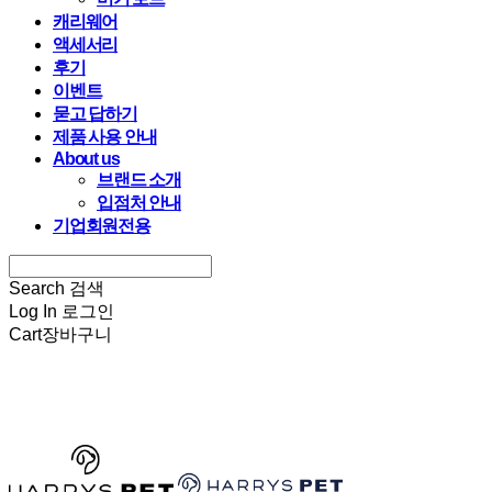
캐리웨어
액세서리
후기
이벤트
묻고 답하기
제품 사용 안내
About us
브랜드 소개
입점처 안내
기업회원전용
Search
검색
Log In
로그인
Cart
장바구니
HARRYSPET