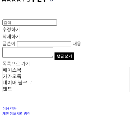
수정하기
삭제하기
글쓴이
내용
댓글 쓰기
목록으로 가기
페이스북
카카오톡
네이버 블로그
밴드
이용약관
개인정보처리방침
사업자정보확인
상호: 주식회사 오브앤 | 대표: 유정훈 | 개인정보관리책임자: 정준영 | 전화: 070-