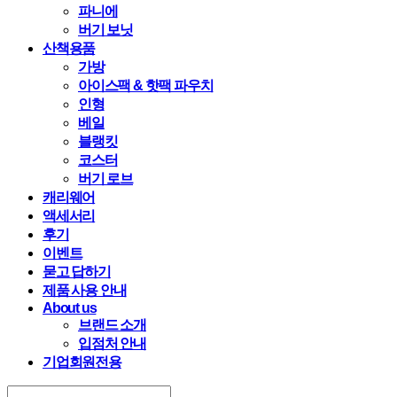
파니에
버기 보닛
산책용품
가방
아이스팩 & 핫팩 파우치
인형
베일
블랭킷
코스터
버기 로브
캐리웨어
액세서리
후기
이벤트
묻고 답하기
제품 사용 안내
About us
브랜드 소개
입점처 안내
기업회원전용