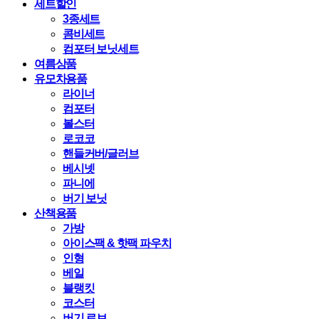
세트할인
3종세트
콤비세트
컴포터 보닛세트
여름상품
유모차용품
라이너
컴포터
볼스터
로코코
핸들커버/글러브
베시넷
파니에
버기 보닛
산책용품
가방
아이스팩 & 핫팩 파우치
인형
베일
블랭킷
코스터
버기 로브