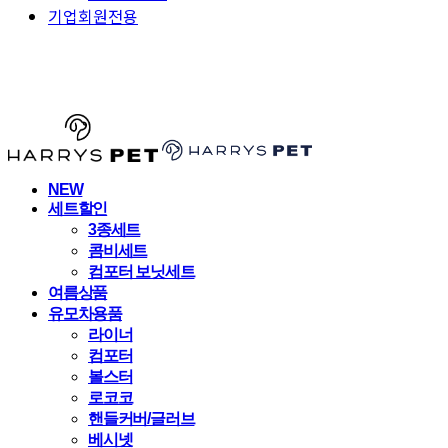
기업회원전용
HARRYSPET
NEW
세트할인
3종세트
콤비세트
컴포터 보닛세트
여름상품
유모차용품
라이너
컴포터
볼스터
로코코
핸들커버/글러브
베시넷