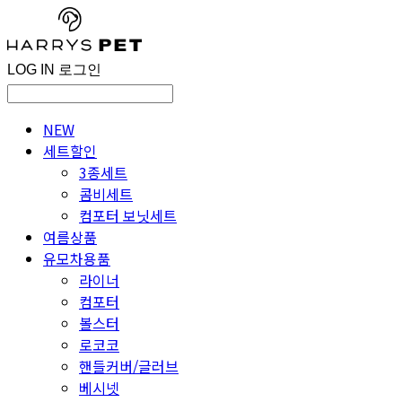
LOG IN
로그인
NEW
세트할인
3종세트
콤비세트
컴포터 보닛세트
여름상품
유모차용품
라이너
컴포터
볼스터
로코코
핸들커버/글러브
베시넷