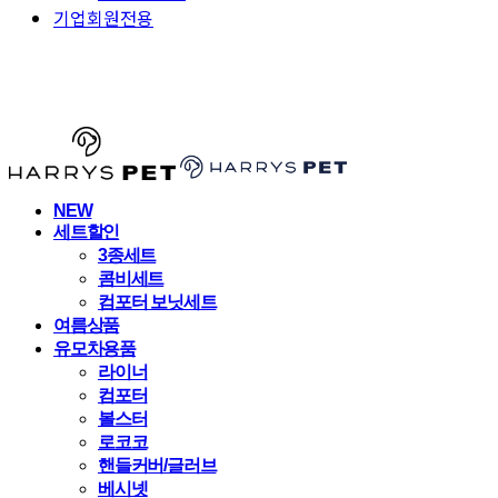
기업회원전용
HARRYSPET
NEW
세트할인
3종세트
콤비세트
컴포터 보닛세트
여름상품
유모차용품
라이너
컴포터
볼스터
로코코
핸들커버/글러브
베시넷