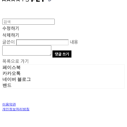
수정하기
삭제하기
글쓴이
내용
댓글 쓰기
목록으로 가기
페이스북
카카오톡
네이버 블로그
밴드
이용약관
개인정보처리방침
사업자정보확인
상호: 주식회사 오브앤 | 대표: 유정훈 | 개인정보관리책임자: 정준영 | 전화: 070-