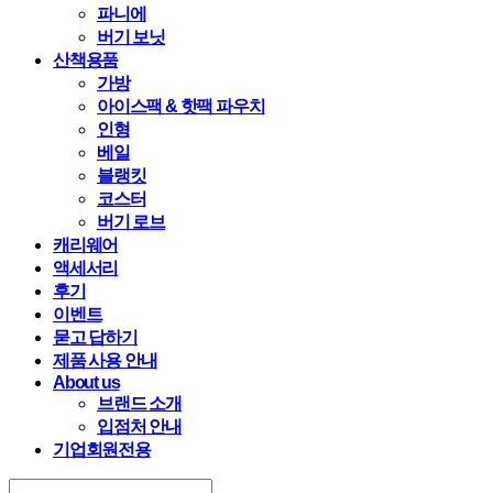
파니에
버기 보닛
산책용품
가방
아이스팩 & 핫팩 파우치
인형
베일
블랭킷
코스터
버기 로브
캐리웨어
액세서리
후기
이벤트
묻고 답하기
제품 사용 안내
About us
브랜드 소개
입점처 안내
기업회원전용