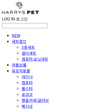
LOG IN
로그인
NEW
세트할인
3종세트
콤비세트
컴포터 보닛세트
여름상품
유모차용품
라이너
컴포터
볼스터
로코코
핸들커버/글러브
베시넷