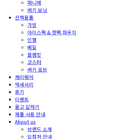
파니에
버기 보닛
산책용품
가방
아이스팩 & 핫팩 파우치
인형
베일
블랭킷
코스터
버기 로브
캐리웨어
액세서리
후기
이벤트
묻고 답하기
제품 사용 안내
About us
브랜드 소개
입점처 안내