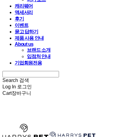
캐리웨어
액세서리
후기
이벤트
묻고 답하기
제품 사용 안내
About us
브랜드 소개
입점처 안내
기업회원전용
Search
검색
Log In
로그인
Cart
장바구니
HARRYSPET