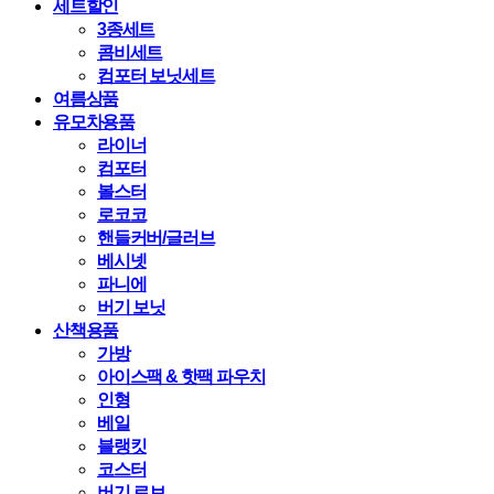
세트할인
3종세트
콤비세트
컴포터 보닛세트
여름상품
유모차용품
라이너
컴포터
볼스터
로코코
핸들커버/글러브
베시넷
파니에
버기 보닛
산책용품
가방
아이스팩 & 핫팩 파우치
인형
베일
블랭킷
코스터
버기 로브