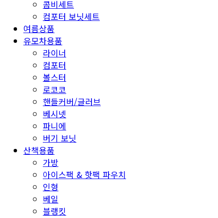
콤비세트
컴포터 보닛세트
여름상품
유모차용품
라이너
컴포터
볼스터
로코코
핸들커버/글러브
베시넷
파니에
버기 보닛
산책용품
가방
아이스팩 & 핫팩 파우치
인형
베일
블랭킷