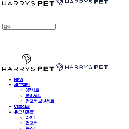
HARRYSPET
NEW
세트할인
3종세트
콤비세트
컴포터 보닛세트
여름상품
유모차용품
라이너
컴포터
볼스터