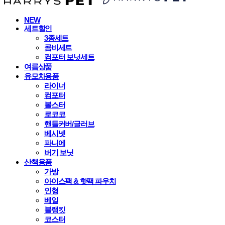
NEW
세트할인
3종세트
콤비세트
컴포터 보닛세트
여름상품
유모차용품
라이너
컴포터
볼스터
로코코
핸들커버/글러브
베시넷
파니에
버기 보닛
산책용품
가방
아이스팩 & 핫팩 파우치
인형
베일
블랭킷
코스터