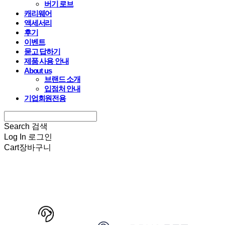
버기 로브
캐리웨어
액세서리
후기
이벤트
묻고 답하기
제품 사용 안내
About us
브랜드 소개
입점처 안내
기업회원전용
Search
검색
Log In
로그인
Cart
장바구니
HARRYSPET