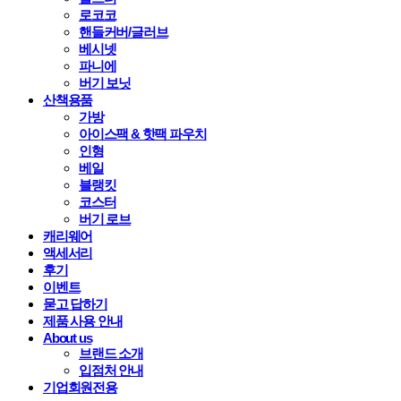
로코코
핸들커버/글러브
베시넷
파니에
버기 보닛
산책용품
가방
아이스팩 & 핫팩 파우치
인형
베일
블랭킷
코스터
버기 로브
캐리웨어
액세서리
후기
이벤트
묻고 답하기
제품 사용 안내
About us
브랜드 소개
입점처 안내
기업회원전용