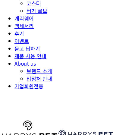
코스터
버기 로브
캐리웨어
액세서리
후기
이벤트
묻고 답하기
제품 사용 안내
About us
브랜드 소개
입점처 안내
기업회원전용
HARRYSPET