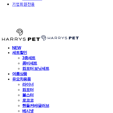
기업회원전용
HARRYSPET
NEW
세트할인
3종세트
콤비세트
컴포터 보닛세트
여름상품
유모차용품
라이너
컴포터
볼스터
로코코
핸들커버/글러브
베시넷