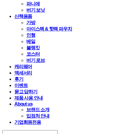
파니에
버기 보닛
산책용품
가방
아이스팩 & 핫팩 파우치
인형
베일
블랭킷
코스터
버기 로브
캐리웨어
액세서리
후기
이벤트
묻고 답하기
제품 사용 안내
About us
브랜드 소개
입점처 안내
기업회원전용