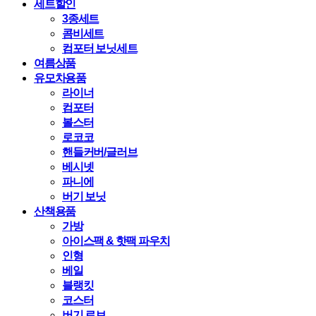
세트할인
3종세트
콤비세트
컴포터 보닛세트
여름상품
유모차용품
라이너
컴포터
볼스터
로코코
핸들커버/글러브
베시넷
파니에
버기 보닛
산책용품
가방
아이스팩 & 핫팩 파우치
인형
베일
블랭킷
코스터
버기 로브