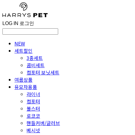
LOG IN
로그인
NEW
세트할인
3종세트
콤비세트
컴포터 보닛세트
여름상품
유모차용품
라이너
컴포터
볼스터
로코코
핸들커버/글러브
베시넷