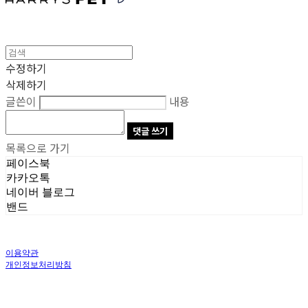
수정하기
삭제하기
글쓴이
내용
댓글 쓰기
목록으로 가기
페이스북
카카오톡
네이버 블로그
밴드
이용약관
개인정보처리방침
사업자정보확인
상호: 주식회사 오브앤 | 대표: 유정훈 | 개인정보관리책임자: 정준영 | 전화: 070-