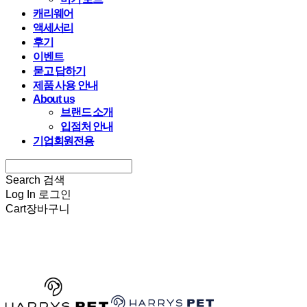
캐리웨어
액세서리
후기
이벤트
묻고 답하기
제품 사용 안내
About us
브랜드 소개
입점처 안내
기업회원전용
Search
검색
Log In
로그인
Cart
장바구니
HARRYSPET