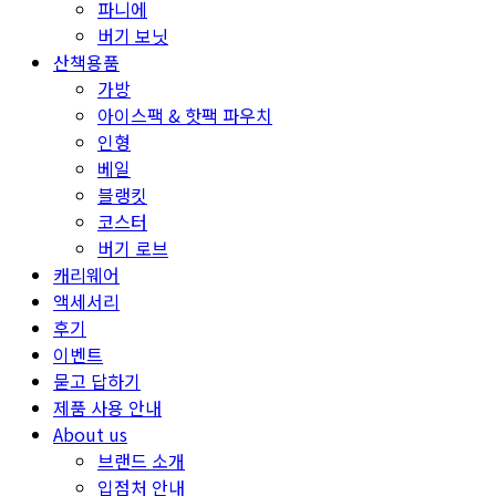
파니에
버기 보닛
산책용품
가방
아이스팩 & 핫팩 파우치
인형
베일
블랭킷
코스터
버기 로브
캐리웨어
액세서리
후기
이벤트
묻고 답하기
제품 사용 안내
About us
브랜드 소개
입점처 안내