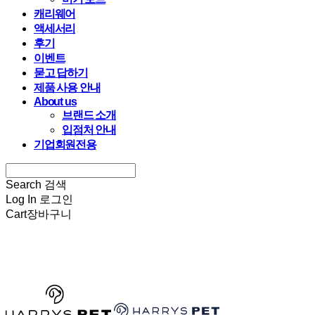
캐리웨어
액세서리
후기
이벤트
묻고 답하기
제품 사용 안내
About us
브랜드 소개
입점처 안내
기업회원전용
Search
검색
Log In
로그인
Cart
장바구니
HARRYSPET