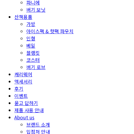
파니에
버기 보닛
산책용품
가방
아이스팩 & 핫팩 파우치
인형
베일
블랭킷
코스터
버기 로브
캐리웨어
액세서리
후기
이벤트
묻고 답하기
제품 사용 안내
About us
브랜드 소개
입점처 안내