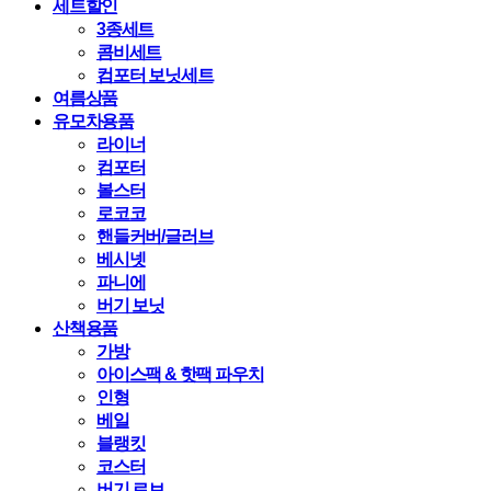
세트할인
3종세트
콤비세트
컴포터 보닛세트
여름상품
유모차용품
라이너
컴포터
볼스터
로코코
핸들커버/글러브
베시넷
파니에
버기 보닛
산책용품
가방
아이스팩 & 핫팩 파우치
인형
베일
블랭킷
코스터
버기 로브