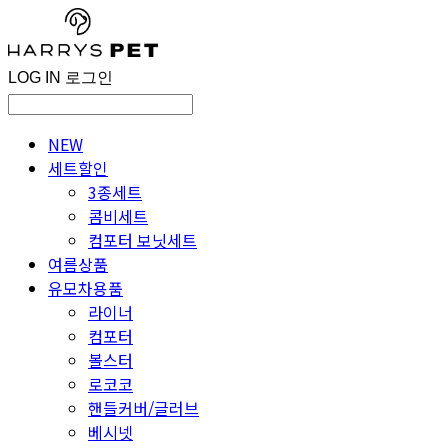
LOG IN
로그인
NEW
세트할인
3종세트
콤비세트
컴포터 보닛세트
여름상품
유모차용품
라이너
컴포터
볼스터
로코코
핸들커버/글러브
베시넷