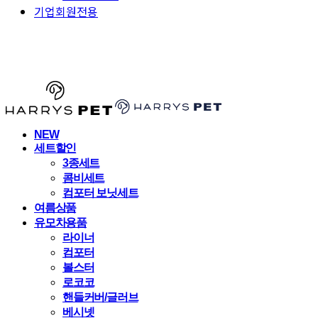
기업회원전용
HARRYSPET
NEW
세트할인
3종세트
콤비세트
컴포터 보닛세트
여름상품
유모차용품
라이너
컴포터
볼스터
로코코
핸들커버/글러브
베시넷