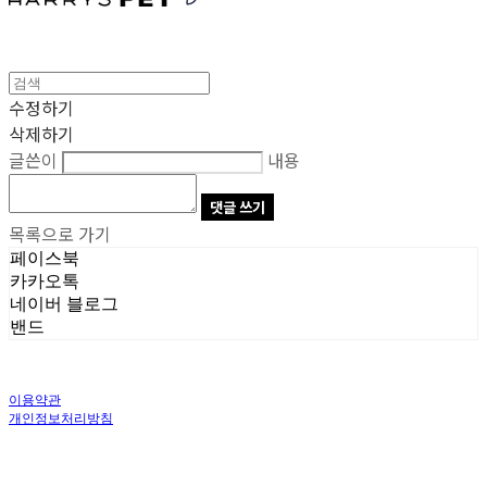
수정하기
삭제하기
글쓴이
내용
댓글 쓰기
목록으로 가기
페이스북
카카오톡
네이버 블로그
밴드
이용약관
개인정보처리방침
사업자정보확인
상호: 주식회사 오브앤 | 대표: 유정훈 | 개인정보관리책임자: 정준영 | 전화: 070-