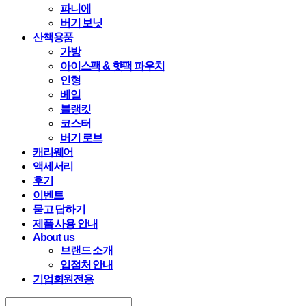
파니에
버기 보닛
산책용품
가방
아이스팩 & 핫팩 파우치
인형
베일
블랭킷
코스터
버기 로브
캐리웨어
액세서리
후기
이벤트
묻고 답하기
제품 사용 안내
About us
브랜드 소개
입점처 안내
기업회원전용