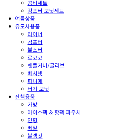
콤비세트
컴포터 보닛세트
여름상품
유모차용품
라이너
컴포터
볼스터
로코코
핸들커버/글러브
베시넷
파니에
버기 보닛
산책용품
가방
아이스팩 & 핫팩 파우치
인형
베일
블랭킷