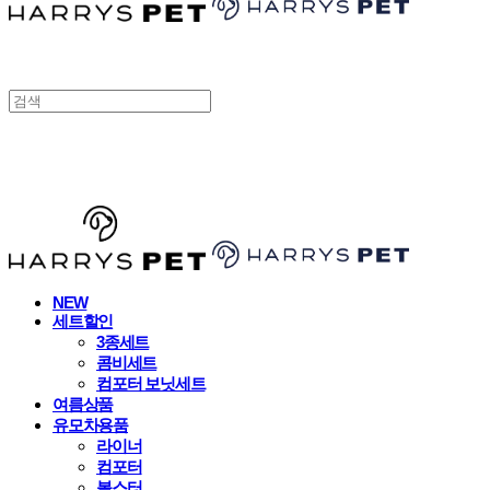
HARRYSPET
NEW
세트할인
3종세트
콤비세트
컴포터 보닛세트
여름상품
유모차용품
라이너
컴포터
볼스터