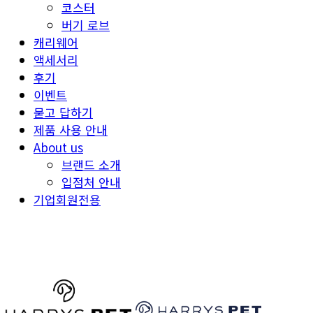
코스터
버기 로브
캐리웨어
액세서리
후기
이벤트
묻고 답하기
제품 사용 안내
About us
브랜드 소개
입점처 안내
기업회원전용
HARRYSPET