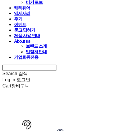
버기 로브
캐리웨어
액세서리
후기
이벤트
묻고 답하기
제품 사용 안내
About us
브랜드 소개
입점처 안내
기업회원전용
Search
검색
Log In
로그인
Cart
장바구니
HARRYSPET