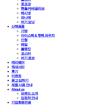
로코코
핸들커버/글러브
베시넷
파니에
버기 보닛
산책용품
가방
아이스팩 & 핫팩 파우치
인형
베일
블랭킷
코스터
버기 로브
캐리웨어
액세서리
후기
이벤트
묻고 답하기
제품 사용 안내
About us
브랜드 소개
입점처 안내
기업회원전용