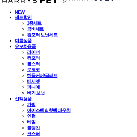
NEW
세트할인
3종세트
콤비세트
컴포터 보닛세트
여름상품
유모차용품
라이너
컴포터
볼스터
로코코
핸들커버/글러브
베시넷
파니에
버기 보닛
산책용품
가방
아이스팩 & 핫팩 파우치
인형
베일
블랭킷
코스터