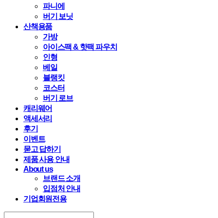
파니에
버기 보닛
산책용품
가방
아이스팩 & 핫팩 파우치
인형
베일
블랭킷
코스터
버기 로브
캐리웨어
액세서리
후기
이벤트
묻고 답하기
제품 사용 안내
About us
브랜드 소개
입점처 안내
기업회원전용