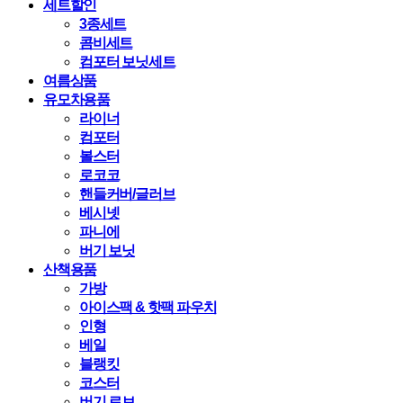
세트할인
3종세트
콤비세트
컴포터 보닛세트
여름상품
유모차용품
라이너
컴포터
볼스터
로코코
핸들커버/글러브
베시넷
파니에
버기 보닛
산책용품
가방
아이스팩 & 핫팩 파우치
인형
베일
블랭킷
코스터
버기 로브