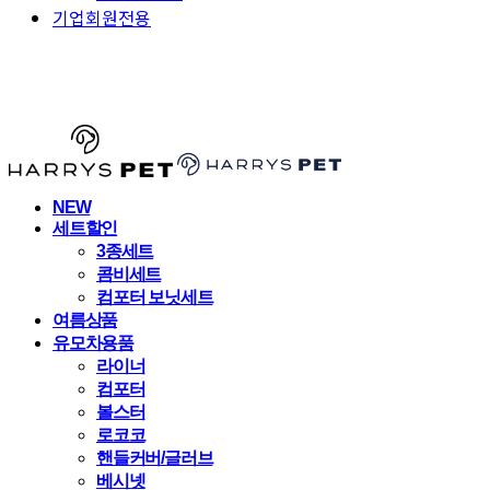
기업회원전용
HARRYSPET
NEW
세트할인
3종세트
콤비세트
컴포터 보닛세트
여름상품
유모차용품
라이너
컴포터
볼스터
로코코
핸들커버/글러브
베시넷