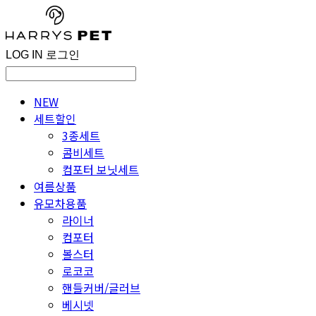
LOG IN
로그인
NEW
세트할인
3종세트
콤비세트
컴포터 보닛세트
여름상품
유모차용품
라이너
컴포터
볼스터
로코코
핸들커버/글러브
베시넷