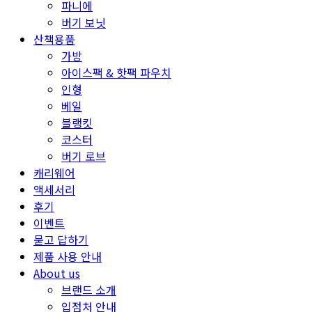
파니에
버기 보닛
산책용품
가방
아이스팩 & 핫팩 파우치
인형
베일
블랭킷
코스터
버기 로브
캐리웨어
액세서리
후기
이벤트
묻고 답하기
제품 사용 안내
About us
브랜드 소개
입점처 안내