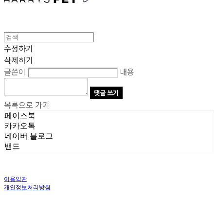
수정하기
삭제하기
글쓴이
내용
댓글 쓰기
목록으로 가기
페이스북
카카오톡
네이버 블로그
밴드
이용약관
개인정보처리방침
사업자정보확인
상호: 주식회사 오브앤 | 대표: 유정훈 | 개인정보관리책임자: 정준영 | 전화: 070-