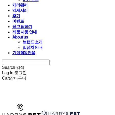
캐리웨어
액세서리
후기
이벤트
묻고 답하기
제품 사용 안내
About us
브랜드 소개
입점처 안내
기업회원전용
Search
검색
Log In
로그인
Cart
장바구니
HARRYSPET