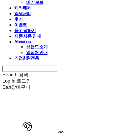
버기 로브
캐리웨어
액세서리
후기
이벤트
묻고 답하기
제품 사용 안내
About us
브랜드 소개
입점처 안내
기업회원전용
Search
검색
Log In
로그인
Cart
장바구니
HARRYSPET