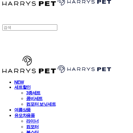
HARRYSPET
NEW
세트할인
3종세트
콤비세트
컴포터 보닛세트
여름상품
유모차용품
라이너
컴포터
볼스터