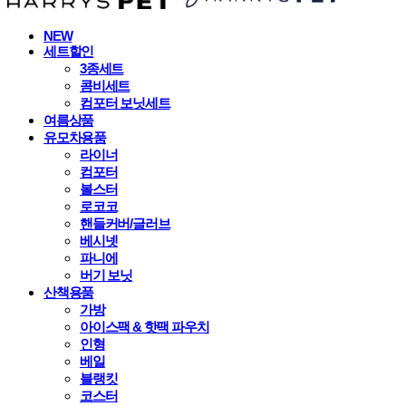
NEW
세트할인
3종세트
콤비세트
컴포터 보닛세트
여름상품
유모차용품
라이너
컴포터
볼스터
로코코
핸들커버/글러브
베시넷
파니에
버기 보닛
산책용품
가방
아이스팩 & 핫팩 파우치
인형
베일
블랭킷
코스터