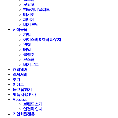
로코코
핸들커버/글러브
베시넷
파니에
버기 보닛
산책용품
가방
아이스팩 & 핫팩 파우치
인형
베일
블랭킷
코스터
버기 로브
캐리웨어
액세서리
후기
이벤트
묻고 답하기
제품 사용 안내
About us
브랜드 소개
입점처 안내
기업회원전용