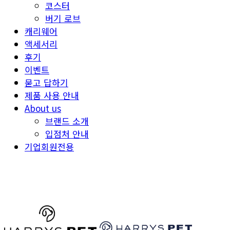
코스터
버기 로브
캐리웨어
액세서리
후기
이벤트
묻고 답하기
제품 사용 안내
About us
브랜드 소개
입점처 안내
기업회원전용
HARRYSPET