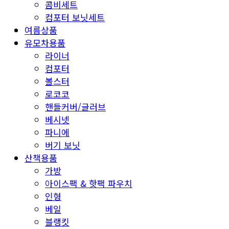
콤비세트
컴포터 보닛세트
여름상품
유모차용품
라이너
컴포터
볼스터
로코코
핸들커버/글러브
베시넷
파니에
버기 보닛
산책용품
가방
아이스팩 & 핫팩 파우치
인형
베일
블랭킷