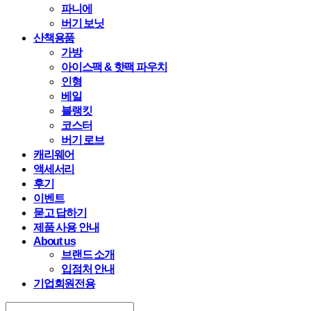
파니에
버기 보닛
산책용품
가방
아이스팩 & 핫팩 파우치
인형
베일
블랭킷
코스터
버기 로브
캐리웨어
액세서리
후기
이벤트
묻고 답하기
제품 사용 안내
About us
브랜드 소개
입점처 안내
기업회원전용