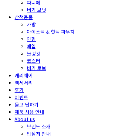
파니에
버기 보닛
산책용품
가방
아이스팩 & 핫팩 파우치
인형
베일
블랭킷
코스터
버기 로브
캐리웨어
액세서리
후기
이벤트
묻고 답하기
제품 사용 안내
About us
브랜드 소개
입점처 안내