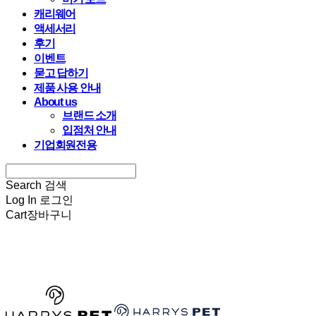
캐리웨어
액세서리
후기
이벤트
묻고 답하기
제품 사용 안내
About us
브랜드 소개
입점처 안내
기업회원전용
Search
검색
Log In
로그인
Cart
장바구니
HARRYSPET