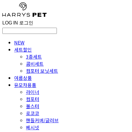
LOG IN
로그인
NEW
세트할인
3종세트
콤비세트
컴포터 보닛세트
여름상품
유모차용품
라이너
컴포터
볼스터
로코코
핸들커버/글러브
베시넷