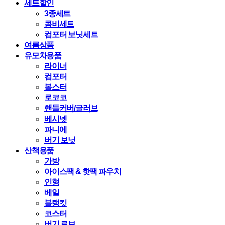
세트할인
3종세트
콤비세트
컴포터 보닛세트
여름상품
유모차용품
라이너
컴포터
볼스터
로코코
핸들커버/글러브
베시넷
파니에
버기 보닛
산책용품
가방
아이스팩 & 핫팩 파우치
인형
베일
블랭킷
코스터
버기 로브