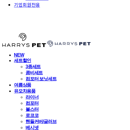
기업회원전용
HARRYSPET
NEW
세트할인
3종세트
콤비세트
컴포터 보닛세트
여름상품
유모차용품
라이너
컴포터
볼스터
로코코
핸들커버/글러브
베시넷