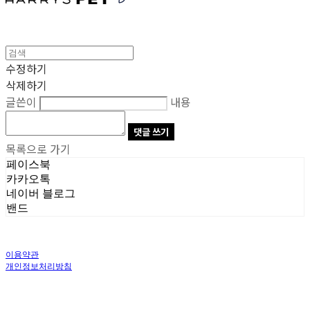
수정하기
삭제하기
글쓴이
내용
댓글 쓰기
목록으로 가기
페이스북
카카오톡
네이버 블로그
밴드
이용약관
개인정보처리방침
사업자정보확인
상호: 주식회사 오브앤 | 대표: 유정훈 | 개인정보관리책임자: 정준영 | 전화: 070-