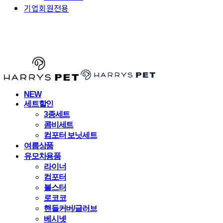
기업회원전용
HARRYSPET
NEW
세트할인
3종세트
콤비세트
컴포터 보닛세트
여름상품
유모차용품
라이너
컴포터
볼스터
로코코
핸들커버/글러브
베시넷