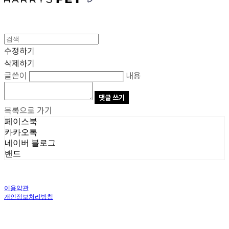
수정하기
삭제하기
글쓴이
내용
댓글 쓰기
목록으로 가기
페이스북
카카오톡
네이버 블로그
밴드
이용약관
개인정보처리방침
사업자정보확인
상호: 주식회사 오브앤 | 대표: 유정훈 | 개인정보관리책임자: 정준영 | 전화: 070-