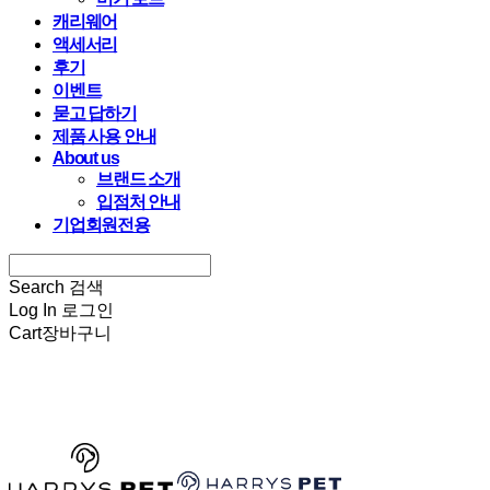
캐리웨어
액세서리
후기
이벤트
묻고 답하기
제품 사용 안내
About us
브랜드 소개
입점처 안내
기업회원전용
Search
검색
Log In
로그인
Cart
장바구니
HARRYSPET