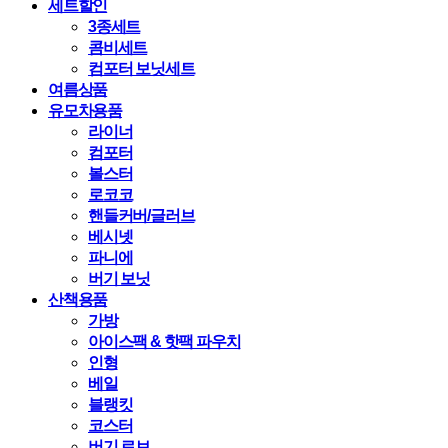
세트할인
3종세트
콤비세트
컴포터 보닛세트
여름상품
유모차용품
라이너
컴포터
볼스터
로코코
핸들커버/글러브
베시넷
파니에
버기 보닛
산책용품
가방
아이스팩 & 핫팩 파우치
인형
베일
블랭킷
코스터
버기 로브