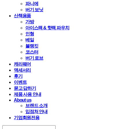
파니에
버기 보닛
산책용품
가방
아이스팩 & 핫팩 파우치
인형
베일
블랭킷
코스터
버기 로브
캐리웨어
액세서리
후기
이벤트
묻고 답하기
제품 사용 안내
About us
브랜드 소개
입점처 안내
기업회원전용