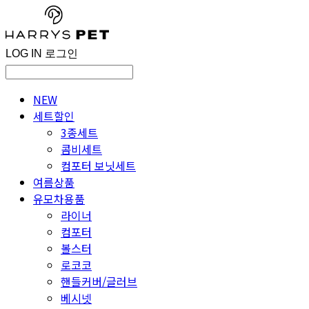
LOG IN
로그인
NEW
세트할인
3종세트
콤비세트
컴포터 보닛세트
여름상품
유모차용품
라이너
컴포터
볼스터
로코코
핸들커버/글러브
베시넷