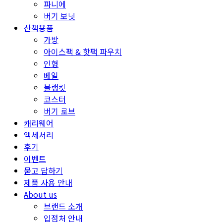
파니에
버기 보닛
산책용품
가방
아이스팩 & 핫팩 파우치
인형
베일
블랭킷
코스터
버기 로브
캐리웨어
액세서리
후기
이벤트
묻고 답하기
제품 사용 안내
About us
브랜드 소개
입점처 안내