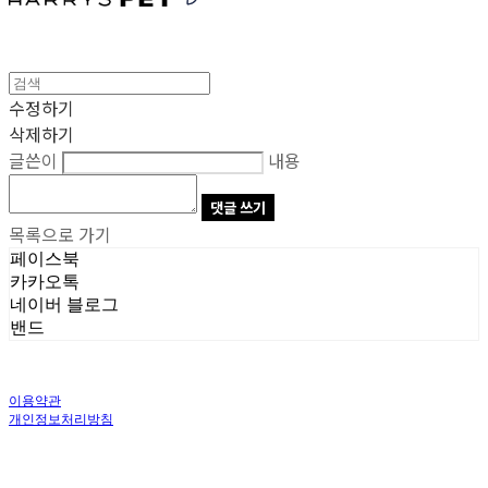
수정하기
삭제하기
글쓴이
내용
댓글 쓰기
목록으로 가기
페이스북
카카오톡
네이버 블로그
밴드
이용약관
개인정보처리방침
사업자정보확인
상호: 주식회사 오브앤 | 대표: 유정훈 | 개인정보관리책임자: 정준영 | 전화: 070-