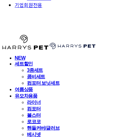
기업회원전용
HARRYSPET
NEW
세트할인
3종세트
콤비세트
컴포터 보닛세트
여름상품
유모차용품
라이너
컴포터
볼스터
로코코
핸들커버/글러브
베시넷