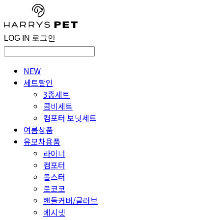
LOG IN
로그인
NEW
세트할인
3종세트
콤비세트
컴포터 보닛세트
여름상품
유모차용품
라이너
컴포터
볼스터
로코코
핸들커버/글러브
베시넷