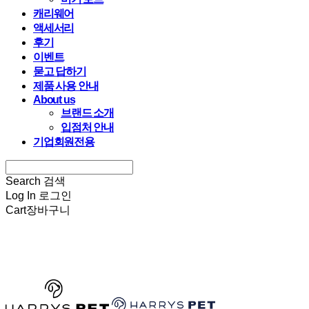
캐리웨어
액세서리
후기
이벤트
묻고 답하기
제품 사용 안내
About us
브랜드 소개
입점처 안내
기업회원전용
Search
검색
Log In
로그인
Cart
장바구니
HARRYSPET