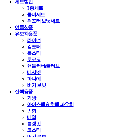
세트할인
3종세트
콤비세트
컴포터 보닛세트
여름상품
유모차용품
라이너
컴포터
볼스터
로코코
핸들커버/글러브
베시넷
파니에
버기 보닛
산책용품
가방
아이스팩 & 핫팩 파우치
인형
베일
블랭킷
코스터
버기 로브