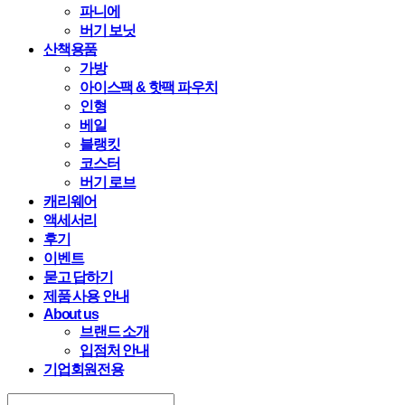
파니에
버기 보닛
산책용품
가방
아이스팩 & 핫팩 파우치
인형
베일
블랭킷
코스터
버기 로브
캐리웨어
액세서리
후기
이벤트
묻고 답하기
제품 사용 안내
About us
브랜드 소개
입점처 안내
기업회원전용