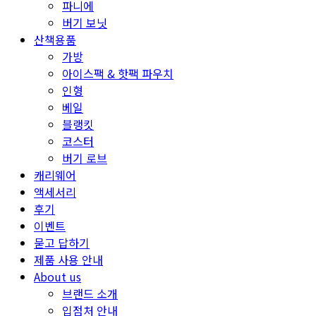
파니에
버기 보닛
산책용품
가방
아이스팩 & 핫팩 파우치
인형
베일
블랭킷
코스터
버기 로브
캐리웨어
액세서리
후기
이벤트
묻고 답하기
제품 사용 안내
About us
브랜드 소개
입점처 안내