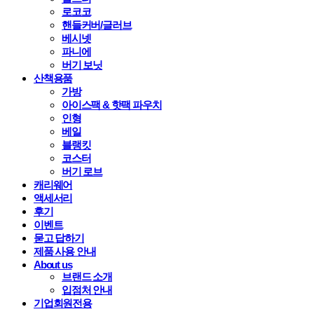
로코코
핸들커버/글러브
베시넷
파니에
버기 보닛
산책용품
가방
아이스팩 & 핫팩 파우치
인형
베일
블랭킷
코스터
버기 로브
캐리웨어
액세서리
후기
이벤트
묻고 답하기
제품 사용 안내
About us
브랜드 소개
입점처 안내
기업회원전용