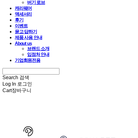
버기 로브
캐리웨어
액세서리
후기
이벤트
묻고 답하기
제품 사용 안내
About us
브랜드 소개
입점처 안내
기업회원전용
Search
검색
Log In
로그인
Cart
장바구니
HARRYSPET