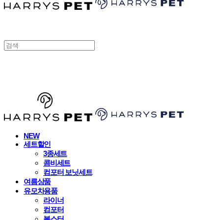
HARRYSPET
NEW
세트할인
3종세트
콤비세트
컴포터 보닛세트
여름상품
유모차용품
라이너
컴포터
볼스터