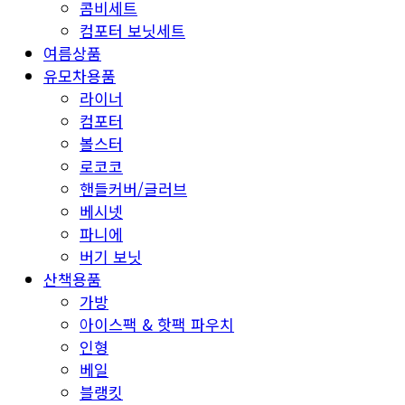
콤비세트
컴포터 보닛세트
여름상품
유모차용품
라이너
컴포터
볼스터
로코코
핸들커버/글러브
베시넷
파니에
버기 보닛
산책용품
가방
아이스팩 & 핫팩 파우치
인형
베일
블랭킷