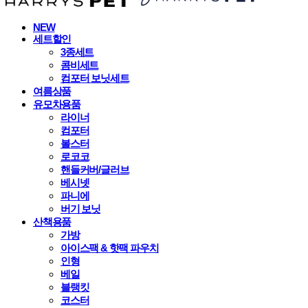
NEW
세트할인
3종세트
콤비세트
컴포터 보닛세트
여름상품
유모차용품
라이너
컴포터
볼스터
로코코
핸들커버/글러브
베시넷
파니에
버기 보닛
산책용품
가방
아이스팩 & 핫팩 파우치
인형
베일
블랭킷
코스터