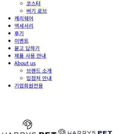
코스터
버기 로브
캐리웨어
액세서리
후기
이벤트
묻고 답하기
제품 사용 안내
About us
브랜드 소개
입점처 안내
기업회원전용
HARRYSPET