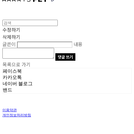
수정하기
삭제하기
글쓴이
내용
댓글 쓰기
목록으로 가기
페이스북
카카오톡
네이버 블로그
밴드
이용약관
개인정보처리방침
사업자정보확인
상호: 주식회사 오브앤 | 대표: 유정훈 | 개인정보관리책임자: 정준영 | 전화: 070-