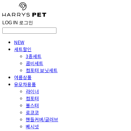
LOG IN
로그인
NEW
세트할인
3종세트
콤비세트
컴포터 보닛세트
여름상품
유모차용품
라이너
컴포터
볼스터
로코코
핸들커버/글러브
베시넷