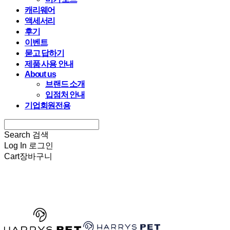
캐리웨어
액세서리
후기
이벤트
묻고 답하기
제품 사용 안내
About us
브랜드 소개
입점처 안내
기업회원전용
Search
검색
Log In
로그인
Cart
장바구니
HARRYSPET