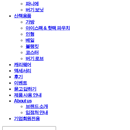
파니에
버기 보닛
산책용품
가방
아이스팩 & 핫팩 파우치
인형
베일
블랭킷
코스터
버기 로브
캐리웨어
액세서리
후기
이벤트
묻고 답하기
제품 사용 안내
About us
브랜드 소개
입점처 안내
기업회원전용