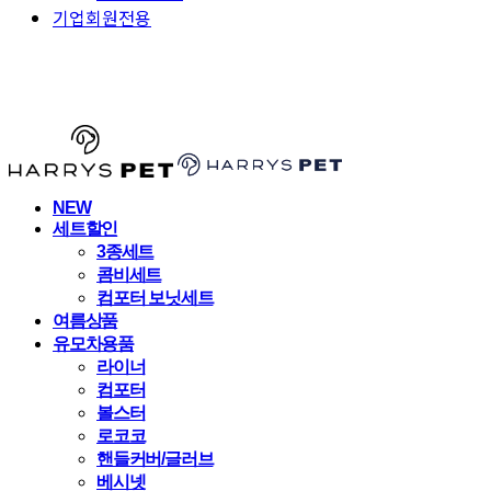
기업회원전용
HARRYSPET
NEW
세트할인
3종세트
콤비세트
컴포터 보닛세트
여름상품
유모차용품
라이너
컴포터
볼스터
로코코
핸들커버/글러브
베시넷