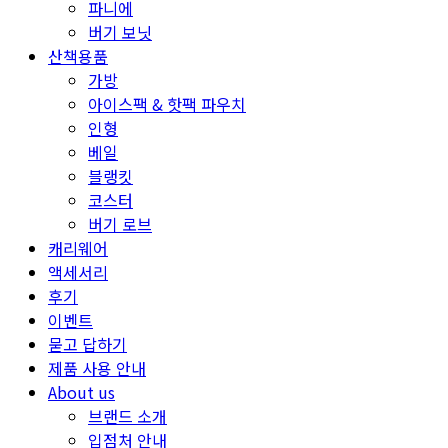
파니에
버기 보닛
산책용품
가방
아이스팩 & 핫팩 파우치
인형
베일
블랭킷
코스터
버기 로브
캐리웨어
액세서리
후기
이벤트
묻고 답하기
제품 사용 안내
About us
브랜드 소개
입점처 안내