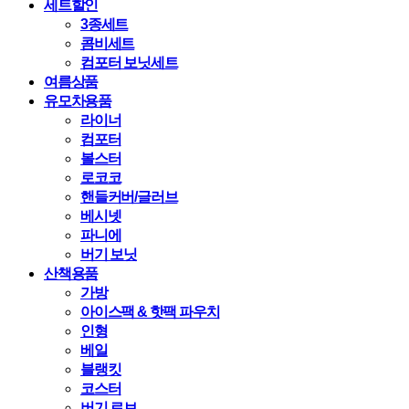
세트할인
3종세트
콤비세트
컴포터 보닛세트
여름상품
유모차용품
라이너
컴포터
볼스터
로코코
핸들커버/글러브
베시넷
파니에
버기 보닛
산책용품
가방
아이스팩 & 핫팩 파우치
인형
베일
블랭킷
코스터
버기 로브