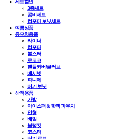
세트할인
3종세트
콤비세트
컴포터 보닛세트
여름상품
유모차용품
라이너
컴포터
볼스터
로코코
핸들커버/글러브
베시넷
파니에
버기 보닛
산책용품
가방
아이스팩 & 핫팩 파우치
인형
베일
블랭킷
코스터
버기 로브