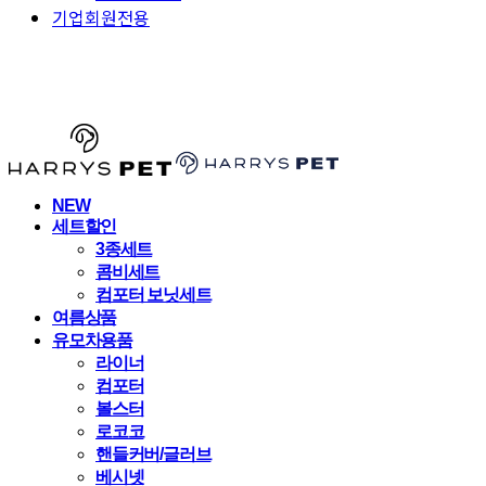
기업회원전용
HARRYSPET
NEW
세트할인
3종세트
콤비세트
컴포터 보닛세트
여름상품
유모차용품
라이너
컴포터
볼스터
로코코
핸들커버/글러브
베시넷