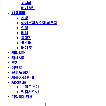
파니에
버기 보닛
산책용품
가방
아이스팩 & 핫팩 파우치
인형
베일
블랭킷
코스터
버기 로브
캐리웨어
액세서리
후기
이벤트
묻고 답하기
제품 사용 안내
About us
브랜드 소개
입점처 안내
기업회원전용