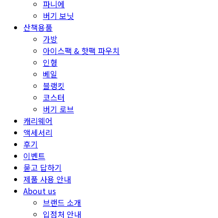
파니에
버기 보닛
산책용품
가방
아이스팩 & 핫팩 파우치
인형
베일
블랭킷
코스터
버기 로브
캐리웨어
액세서리
후기
이벤트
묻고 답하기
제품 사용 안내
About us
브랜드 소개
입점처 안내