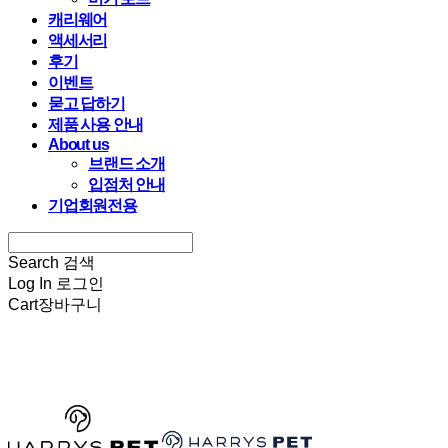
캐리웨어
액세서리
후기
이벤트
묻고 답하기
제품 사용 안내
About us
브랜드 소개
입점처 안내
기업회원전용
Search
검색
Log In
로그인
Cart
장바구니
HARRYSPET