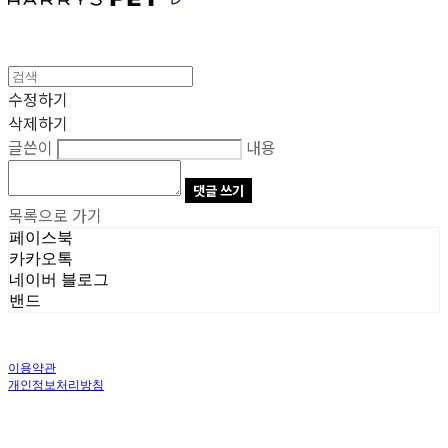
수정하기
삭제하기
글쓴이
내용
댓글 쓰기
목록으로 가기
페이스북
카카오톡
네이버 블로그
밴드
이용약관
개인정보처리방침
사업자정보확인
상호: 주식회사 오브앤 | 대표: 유정훈 | 개인정보관리책임자: 정준영 | 전화: 070-