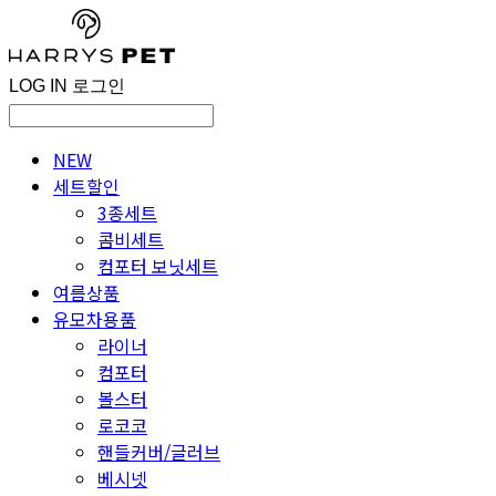
LOG IN
로그인
NEW
세트할인
3종세트
콤비세트
컴포터 보닛세트
여름상품
유모차용품
라이너
컴포터
볼스터
로코코
핸들커버/글러브
베시넷