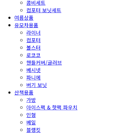
콤비세트
컴포터 보닛세트
여름상품
유모차용품
라이너
컴포터
볼스터
로코코
핸들커버/글러브
베시넷
파니에
버기 보닛
산책용품
가방
아이스팩 & 핫팩 파우치
인형
베일
블랭킷