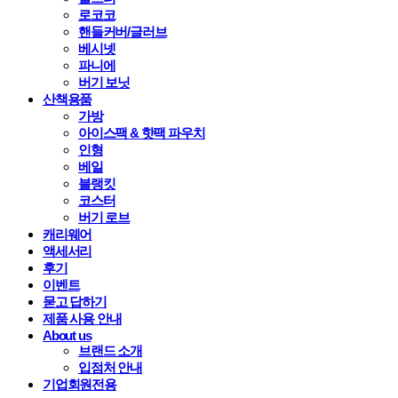
로코코
핸들커버/글러브
베시넷
파니에
버기 보닛
산책용품
가방
아이스팩 & 핫팩 파우치
인형
베일
블랭킷
코스터
버기 로브
캐리웨어
액세서리
후기
이벤트
묻고 답하기
제품 사용 안내
About us
브랜드 소개
입점처 안내
기업회원전용