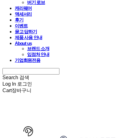
버기 로브
캐리웨어
액세서리
후기
이벤트
묻고 답하기
제품 사용 안내
About us
브랜드 소개
입점처 안내
기업회원전용
Search
검색
Log In
로그인
Cart
장바구니
HARRYSPET