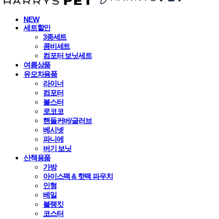
NEW
세트할인
3종세트
콤비세트
컴포터 보닛세트
여름상품
유모차용품
라이너
컴포터
볼스터
로코코
핸들커버/글러브
베시넷
파니에
버기 보닛
산책용품
가방
아이스팩 & 핫팩 파우치
인형
베일
블랭킷
코스터