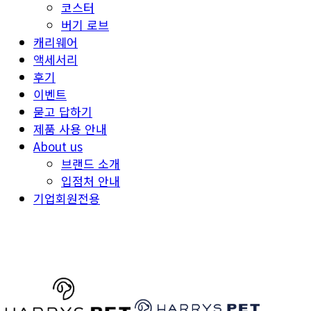
코스터
버기 로브
캐리웨어
액세서리
후기
이벤트
묻고 답하기
제품 사용 안내
About us
브랜드 소개
입점처 안내
기업회원전용
HARRYSPET