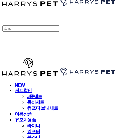
HARRYSPET
NEW
세트할인
3종세트
콤비세트
컴포터 보닛세트
여름상품
유모차용품
라이너
컴포터
볼스터