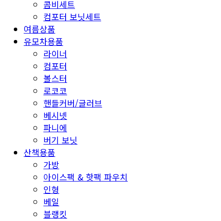
콤비세트
컴포터 보닛세트
여름상품
유모차용품
라이너
컴포터
볼스터
로코코
핸들커버/글러브
베시넷
파니에
버기 보닛
산책용품
가방
아이스팩 & 핫팩 파우치
인형
베일
블랭킷