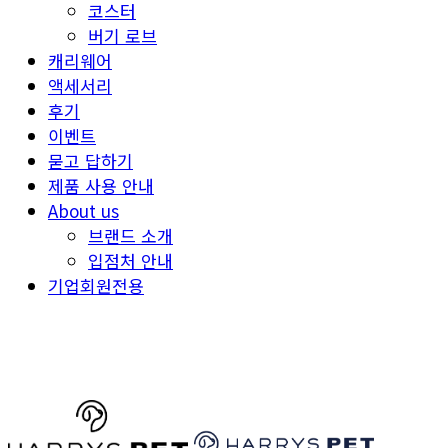
코스터
버기 로브
캐리웨어
액세서리
후기
이벤트
묻고 답하기
제품 사용 안내
About us
브랜드 소개
입점처 안내
기업회원전용
HARRYSPET