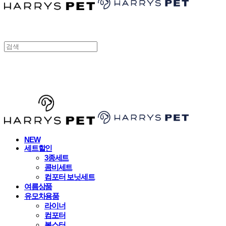
HARRYSPET
NEW
세트할인
3종세트
콤비세트
컴포터 보닛세트
여름상품
유모차용품
라이너
컴포터
볼스터