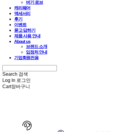
버기 로브
캐리웨어
액세서리
후기
이벤트
묻고 답하기
제품 사용 안내
About us
브랜드 소개
입점처 안내
기업회원전용
Search
검색
Log In
로그인
Cart
장바구니
HARRYSPET