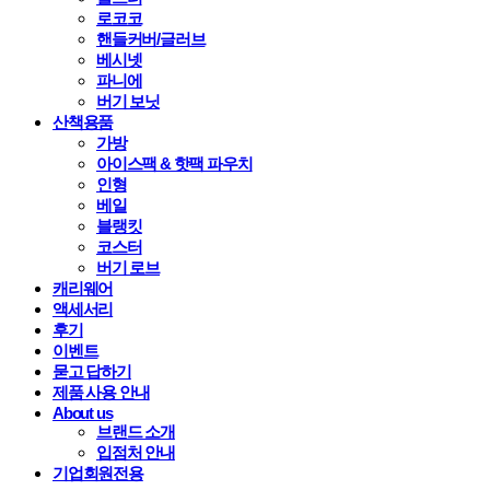
로코코
핸들커버/글러브
베시넷
파니에
버기 보닛
산책용품
가방
아이스팩 & 핫팩 파우치
인형
베일
블랭킷
코스터
버기 로브
캐리웨어
액세서리
후기
이벤트
묻고 답하기
제품 사용 안내
About us
브랜드 소개
입점처 안내
기업회원전용