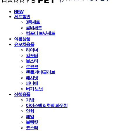
NEW
세트할인
3종세트
콤비세트
컴포터 보닛세트
여름상품
유모차용품
라이너
컴포터
볼스터
로코코
핸들커버/글러브
베시넷
파니에
버기 보닛
산책용품
가방
아이스팩 & 핫팩 파우치
인형
베일
블랭킷
코스터