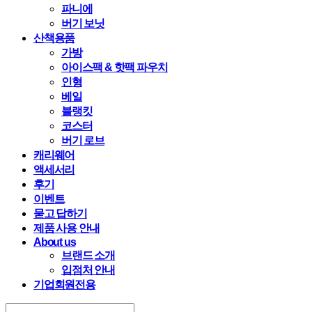
파니에
버기 보닛
산책용품
가방
아이스팩 & 핫팩 파우치
인형
베일
블랭킷
코스터
버기 로브
캐리웨어
액세서리
후기
이벤트
묻고 답하기
제품 사용 안내
About us
브랜드 소개
입점처 안내
기업회원전용