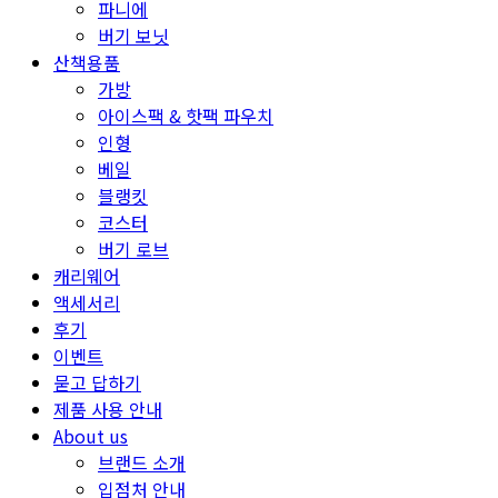
파니에
버기 보닛
산책용품
가방
아이스팩 & 핫팩 파우치
인형
베일
블랭킷
코스터
버기 로브
캐리웨어
액세서리
후기
이벤트
묻고 답하기
제품 사용 안내
About us
브랜드 소개
입점처 안내