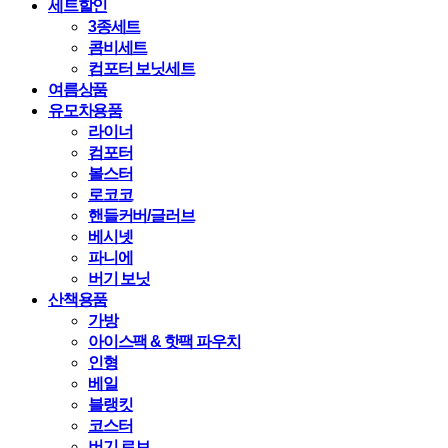
세트할인
3종세트
콤비세트
컴포터 보닛세트
여름상품
유모차용품
라이너
컴포터
볼스터
로코코
핸들커버/글러브
베시넷
파니에
버기 보닛
산책용품
가방
아이스팩 & 핫팩 파우치
인형
베일
블랭킷
코스터
버기 로브