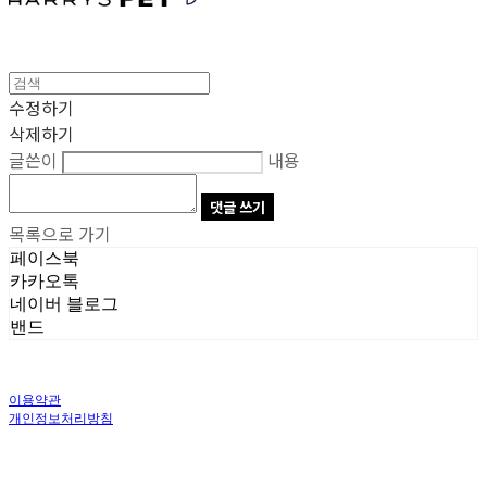
수정하기
삭제하기
글쓴이
내용
댓글 쓰기
목록으로 가기
페이스북
카카오톡
네이버 블로그
밴드
이용약관
개인정보처리방침
사업자정보확인
상호: 주식회사 오브앤 | 대표: 유정훈 | 개인정보관리책임자: 정준영 | 전화: 070-