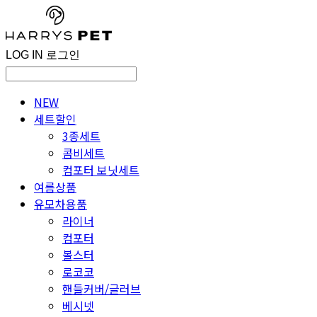
LOG IN
로그인
NEW
세트할인
3종세트
콤비세트
컴포터 보닛세트
여름상품
유모차용품
라이너
컴포터
볼스터
로코코
핸들커버/글러브
베시넷