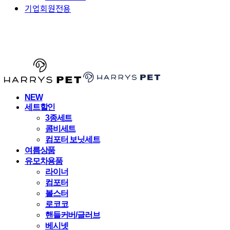
기업회원전용
HARRYSPET
NEW
세트할인
3종세트
콤비세트
컴포터 보닛세트
여름상품
유모차용품
라이너
컴포터
볼스터
로코코
핸들커버/글러브
베시넷