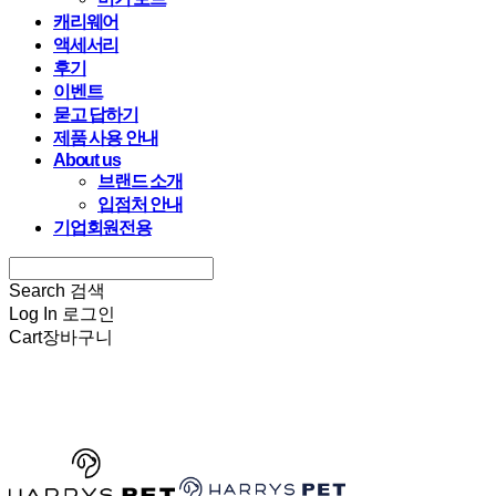
캐리웨어
액세서리
후기
이벤트
묻고 답하기
제품 사용 안내
About us
브랜드 소개
입점처 안내
기업회원전용
Search
검색
Log In
로그인
Cart
장바구니
HARRYSPET