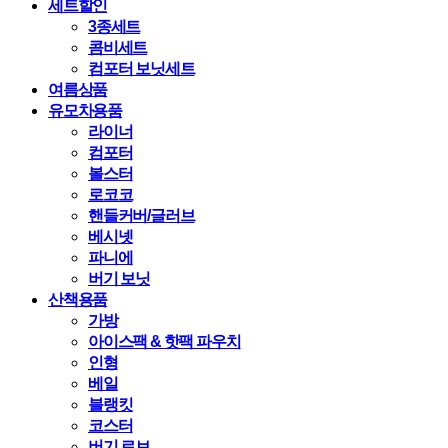
세트할인
3종세트
콤비세트
컴포터 보닛세트
여름상품
유모차용품
라이너
컴포터
볼스터
로코코
핸들커버/글러브
베시넷
파니에
버기 보닛
산책용품
가방
아이스팩 & 핫팩 파우치
인형
베일
블랭킷
코스터
버기 로브