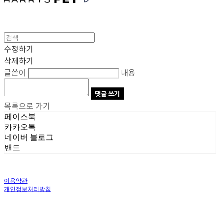
수정하기
삭제하기
글쓴이
내용
댓글 쓰기
목록으로 가기
페이스북
카카오톡
네이버 블로그
밴드
이용약관
개인정보처리방침
사업자정보확인
상호: 주식회사 오브앤 | 대표: 유정훈 | 개인정보관리책임자: 정준영 | 전화: 070-