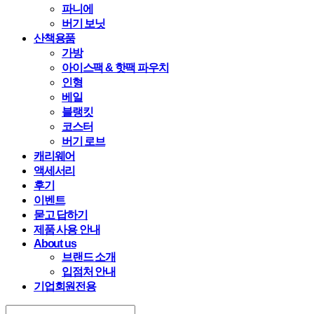
파니에
버기 보닛
산책용품
가방
아이스팩 & 핫팩 파우치
인형
베일
블랭킷
코스터
버기 로브
캐리웨어
액세서리
후기
이벤트
묻고 답하기
제품 사용 안내
About us
브랜드 소개
입점처 안내
기업회원전용