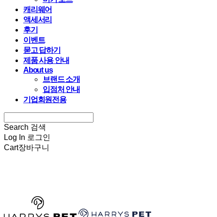
캐리웨어
액세서리
후기
이벤트
묻고 답하기
제품 사용 안내
About us
브랜드 소개
입점처 안내
기업회원전용
Search
검색
Log In
로그인
Cart
장바구니
HARRYSPET