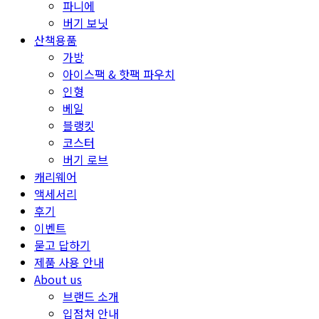
파니에
버기 보닛
산책용품
가방
아이스팩 & 핫팩 파우치
인형
베일
블랭킷
코스터
버기 로브
캐리웨어
액세서리
후기
이벤트
묻고 답하기
제품 사용 안내
About us
브랜드 소개
입점처 안내