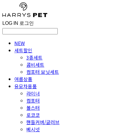
LOG IN
로그인
NEW
세트할인
3종세트
콤비세트
컴포터 보닛세트
여름상품
유모차용품
라이너
컴포터
볼스터
로코코
핸들커버/글러브
베시넷