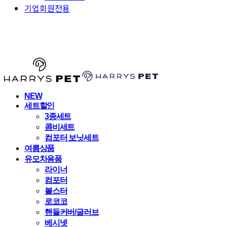
기업회원전용
HARRYSPET
NEW
세트할인
3종세트
콤비세트
컴포터 보닛세트
여름상품
유모차용품
라이너
컴포터
볼스터
로코코
핸들커버/글러브
베시넷