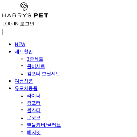
LOG IN
로그인
NEW
세트할인
3종세트
콤비세트
컴포터 보닛세트
여름상품
유모차용품
라이너
컴포터
볼스터
로코코
핸들커버/글러브
베시넷