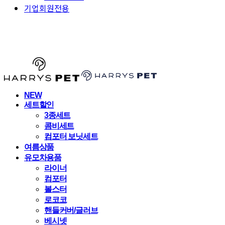
기업회원전용
HARRYSPET
NEW
세트할인
3종세트
콤비세트
컴포터 보닛세트
여름상품
유모차용품
라이너
컴포터
볼스터
로코코
핸들커버/글러브
베시넷