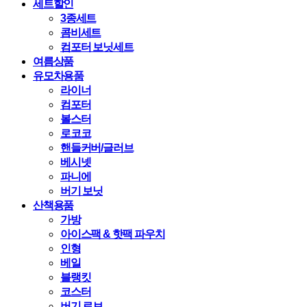
세트할인
3종세트
콤비세트
컴포터 보닛세트
여름상품
유모차용품
라이너
컴포터
볼스터
로코코
핸들커버/글러브
베시넷
파니에
버기 보닛
산책용품
가방
아이스팩 & 핫팩 파우치
인형
베일
블랭킷
코스터
버기 로브