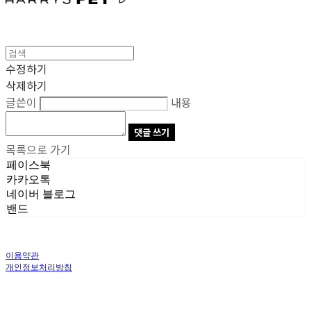
수정하기
삭제하기
글쓴이
내용
댓글 쓰기
목록으로 가기
페이스북
카카오톡
네이버 블로그
밴드
이용약관
개인정보처리방침
사업자정보확인
상호: 주식회사 오브앤 | 대표: 유정훈 | 개인정보관리책임자: 정준영 | 전화: 070-