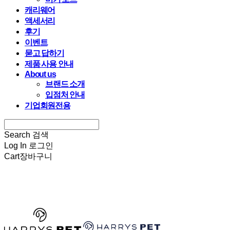
캐리웨어
액세서리
후기
이벤트
묻고 답하기
제품 사용 안내
About us
브랜드 소개
입점처 안내
기업회원전용
Search
검색
Log In
로그인
Cart
장바구니
HARRYSPET