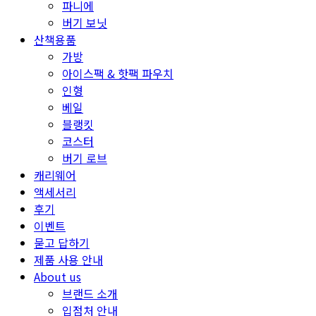
파니에
버기 보닛
산책용품
가방
아이스팩 & 핫팩 파우치
인형
베일
블랭킷
코스터
버기 로브
캐리웨어
액세서리
후기
이벤트
묻고 답하기
제품 사용 안내
About us
브랜드 소개
입점처 안내