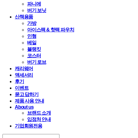
파니에
버기 보닛
산책용품
가방
아이스팩 & 핫팩 파우치
인형
베일
블랭킷
코스터
버기 로브
캐리웨어
액세서리
후기
이벤트
묻고 답하기
제품 사용 안내
About us
브랜드 소개
입점처 안내
기업회원전용