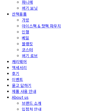
파니에
버기 보닛
산책용품
가방
아이스팩 & 핫팩 파우치
인형
베일
블랭킷
코스터
버기 로브
캐리웨어
액세서리
후기
이벤트
묻고 답하기
제품 사용 안내
About us
브랜드 소개
입점처 안내