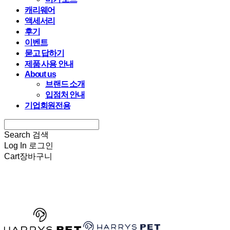
캐리웨어
액세서리
후기
이벤트
묻고 답하기
제품 사용 안내
About us
브랜드 소개
입점처 안내
기업회원전용
Search
검색
Log In
로그인
Cart
장바구니
HARRYSPET