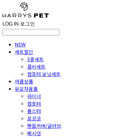
LOG IN
로그인
NEW
세트할인
3종세트
콤비세트
컴포터 보닛세트
여름상품
유모차용품
라이너
컴포터
볼스터
로코코
핸들커버/글러브
베시넷