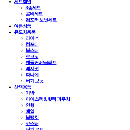
세트할인
3종세트
콤비세트
컴포터 보닛세트
여름상품
유모차용품
라이너
컴포터
볼스터
로코코
핸들커버/글러브
베시넷
파니에
버기 보닛
산책용품
가방
아이스팩 & 핫팩 파우치
인형
베일
블랭킷
코스터
버기 로브