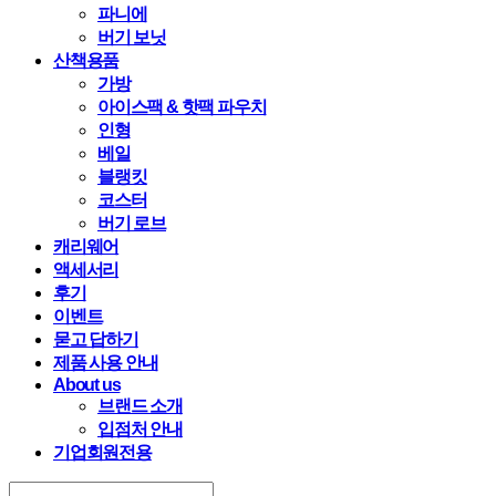
파니에
버기 보닛
산책용품
가방
아이스팩 & 핫팩 파우치
인형
베일
블랭킷
코스터
버기 로브
캐리웨어
액세서리
후기
이벤트
묻고 답하기
제품 사용 안내
About us
브랜드 소개
입점처 안내
기업회원전용