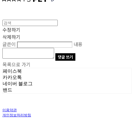
수정하기
삭제하기
글쓴이
내용
댓글 쓰기
목록으로 가기
페이스북
카카오톡
네이버 블로그
밴드
이용약관
개인정보처리방침
사업자정보확인
상호: 주식회사 오브앤 | 대표: 유정훈 | 개인정보관리책임자: 정준영 | 전화: 070-