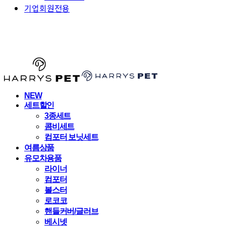
기업회원전용
HARRYSPET
NEW
세트할인
3종세트
콤비세트
컴포터 보닛세트
여름상품
유모차용품
라이너
컴포터
볼스터
로코코
핸들커버/글러브
베시넷