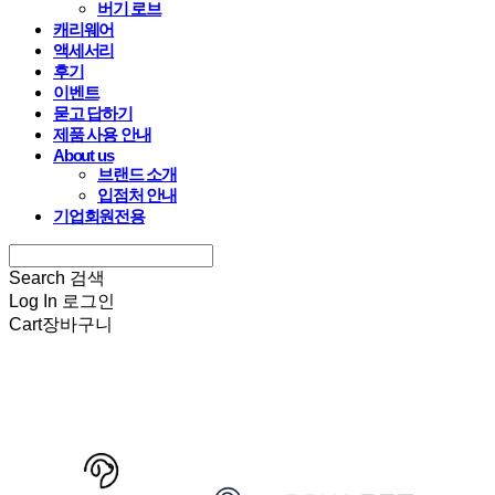
버기 로브
캐리웨어
액세서리
후기
이벤트
묻고 답하기
제품 사용 안내
About us
브랜드 소개
입점처 안내
기업회원전용
Search
검색
Log In
로그인
Cart
장바구니
HARRYSPET