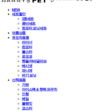
NEW
세트할인
3종세트
콤비세트
컴포터 보닛세트
여름상품
유모차용품
라이너
컴포터
볼스터
로코코
핸들커버/글러브
베시넷
파니에
버기 보닛
산책용품
가방
아이스팩 & 핫팩 파우치
인형
베일
블랭킷
코스터