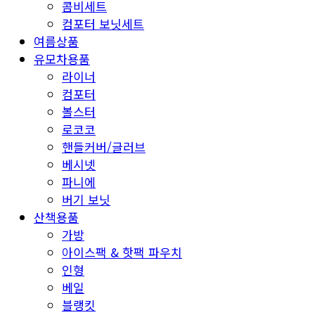
콤비세트
컴포터 보닛세트
여름상품
유모차용품
라이너
컴포터
볼스터
로코코
핸들커버/글러브
베시넷
파니에
버기 보닛
산책용품
가방
아이스팩 & 핫팩 파우치
인형
베일
블랭킷