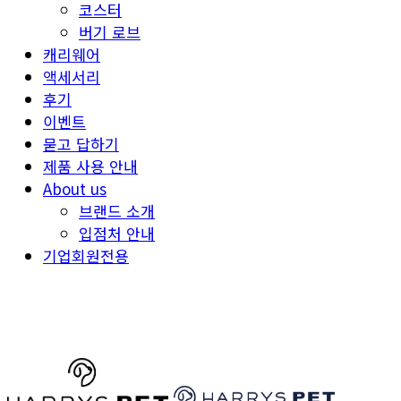
코스터
버기 로브
캐리웨어
액세서리
후기
이벤트
묻고 답하기
제품 사용 안내
About us
브랜드 소개
입점처 안내
기업회원전용
HARRYSPET