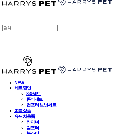
HARRYSPET
NEW
세트할인
3종세트
콤비세트
컴포터 보닛세트
여름상품
유모차용품
라이너
컴포터
볼스터