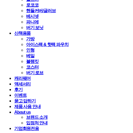
로코코
핸들커버/글러브
베시넷
파니에
버기 보닛
산책용품
가방
아이스팩 & 핫팩 파우치
인형
베일
블랭킷
코스터
버기 로브
캐리웨어
액세서리
후기
이벤트
묻고 답하기
제품 사용 안내
About us
브랜드 소개
입점처 안내
기업회원전용