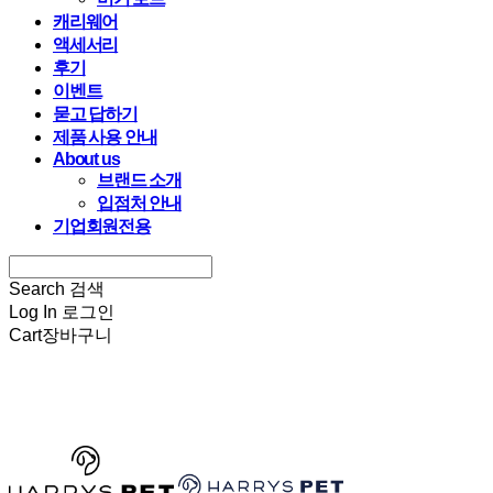
캐리웨어
액세서리
후기
이벤트
묻고 답하기
제품 사용 안내
About us
브랜드 소개
입점처 안내
기업회원전용
Search
검색
Log In
로그인
Cart
장바구니
HARRYSPET