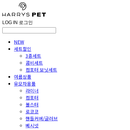
LOG IN
로그인
NEW
세트할인
3종세트
콤비세트
컴포터 보닛세트
여름상품
유모차용품
라이너
컴포터
볼스터
로코코
핸들커버/글러브
베시넷