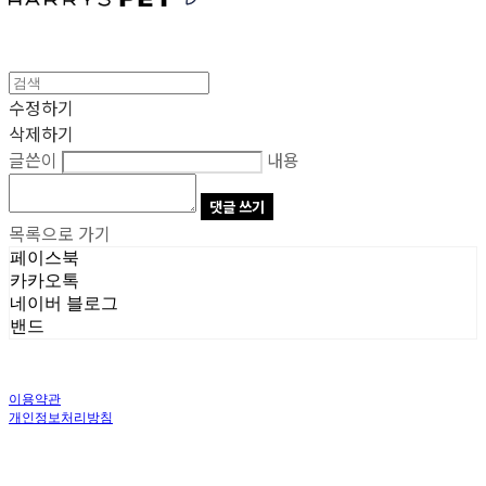
수정하기
삭제하기
글쓴이
내용
댓글 쓰기
목록으로 가기
페이스북
카카오톡
네이버 블로그
밴드
이용약관
개인정보처리방침
사업자정보확인
상호: 주식회사 오브앤 | 대표: 유정훈 | 개인정보관리책임자: 정준영 | 전화: 070-