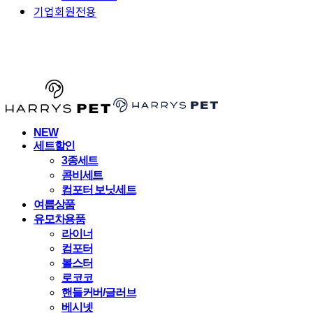
기업회원전용
HARRYSPET
NEW
세트할인
3종세트
콤비세트
컴포터 보닛세트
여름상품
유모차용품
라이너
컴포터
볼스터
로코코
핸들커버/글러브
베시넷