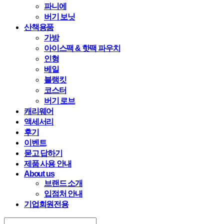
파니에
버기 보닛
산책용품
가방
아이스팩 & 핫팩 파우치
인형
베일
블랭킷
코스터
버기 로브
캐리웨어
액세서리
후기
이벤트
묻고 답하기
제품 사용 안내
About us
브랜드 소개
입점처 안내
기업회원전용