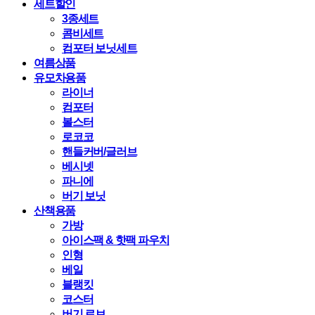
세트할인
3종세트
콤비세트
컴포터 보닛세트
여름상품
유모차용품
라이너
컴포터
볼스터
로코코
핸들커버/글러브
베시넷
파니에
버기 보닛
산책용품
가방
아이스팩 & 핫팩 파우치
인형
베일
블랭킷
코스터
버기 로브