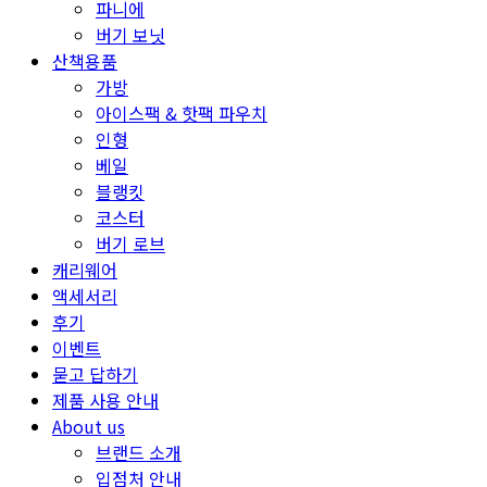
파니에
버기 보닛
산책용품
가방
아이스팩 & 핫팩 파우치
인형
베일
블랭킷
코스터
버기 로브
캐리웨어
액세서리
후기
이벤트
묻고 답하기
제품 사용 안내
About us
브랜드 소개
입점처 안내