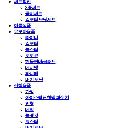
세트할인
3종세트
콤비세트
컴포터 보닛세트
여름상품
유모차용품
라이너
컴포터
볼스터
로코코
핸들커버/글러브
베시넷
파니에
버기 보닛
산책용품
가방
아이스팩 & 핫팩 파우치
인형
베일
블랭킷
코스터
버기 로브