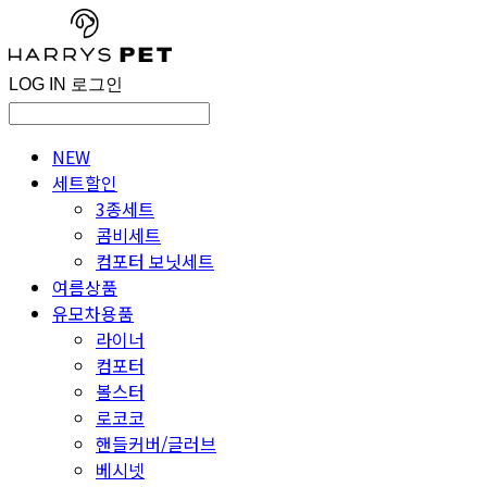
LOG IN
로그인
NEW
세트할인
3종세트
콤비세트
컴포터 보닛세트
여름상품
유모차용품
라이너
컴포터
볼스터
로코코
핸들커버/글러브
베시넷