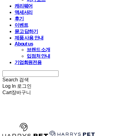
캐리웨어
액세서리
후기
이벤트
묻고 답하기
제품 사용 안내
About us
브랜드 소개
입점처 안내
기업회원전용
Search
검색
Log In
로그인
Cart
장바구니
HARRYSPET