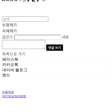
수정하기
삭제하기
글쓴이
내용
댓글 쓰기
목록으로 가기
페이스북
카카오톡
네이버 블로그
밴드
이용약관
개인정보처리방침
사업자정보확인
상호: 주식회사 오브앤 | 대표: 유정훈 | 개인정보관리책임자: 정준영 | 전화: 070-