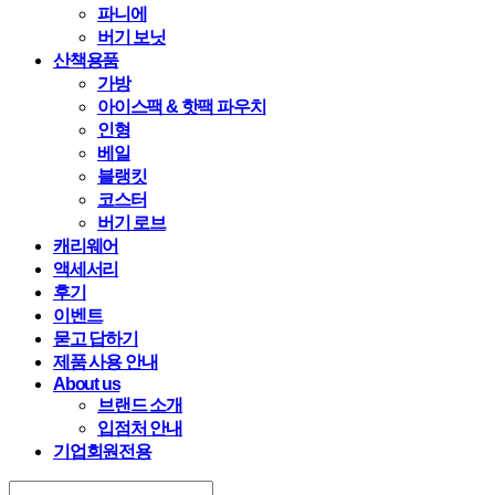
파니에
버기 보닛
산책용품
가방
아이스팩 & 핫팩 파우치
인형
베일
블랭킷
코스터
버기 로브
캐리웨어
액세서리
후기
이벤트
묻고 답하기
제품 사용 안내
About us
브랜드 소개
입점처 안내
기업회원전용