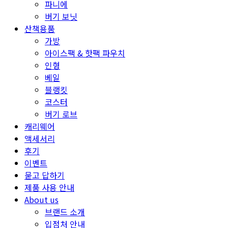
파니에
버기 보닛
산책용품
가방
아이스팩 & 핫팩 파우치
인형
베일
블랭킷
코스터
버기 로브
캐리웨어
액세서리
후기
이벤트
묻고 답하기
제품 사용 안내
About us
브랜드 소개
입점처 안내