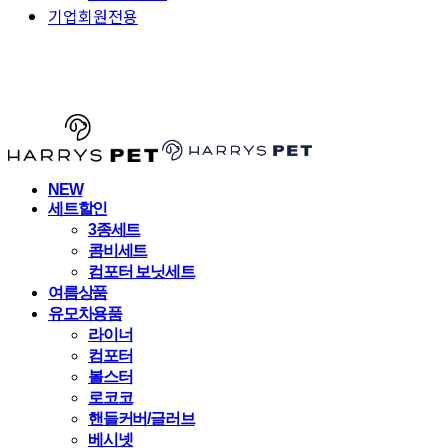
기업회원전용
HARRYSPET
NEW
세트할인
3종세트
콤비세트
컴포터 보닛세트
여름상품
유모차용품
라이너
컴포터
볼스터
로코코
핸들커버/글러브
베시넷