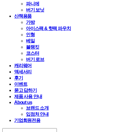
파니에
버기 보닛
산책용품
가방
아이스팩 & 핫팩 파우치
인형
베일
블랭킷
코스터
버기 로브
캐리웨어
액세서리
후기
이벤트
묻고 답하기
제품 사용 안내
About us
브랜드 소개
입점처 안내
기업회원전용