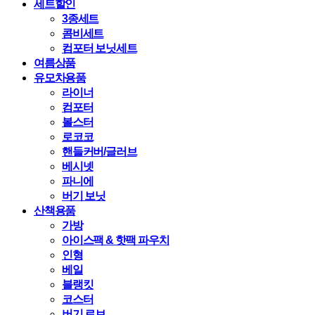
세트할인
3종세트
콤비세트
컴포터 보닛세트
여름상품
유모차용품
라이너
컴포터
볼스터
로코코
핸들커버/글러브
베시넷
파니에
버기 보닛
산책용품
가방
아이스팩 & 핫팩 파우치
인형
베일
블랭킷
코스터
버기 로브