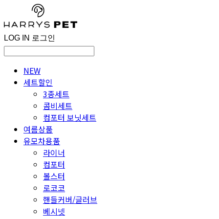
LOG IN
로그인
NEW
세트할인
3종세트
콤비세트
컴포터 보닛세트
여름상품
유모차용품
라이너
컴포터
볼스터
로코코
핸들커버/글러브
베시넷