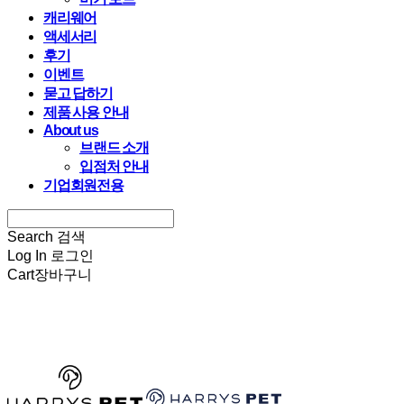
캐리웨어
액세서리
후기
이벤트
묻고 답하기
제품 사용 안내
About us
브랜드 소개
입점처 안내
기업회원전용
Search
검색
Log In
로그인
Cart
장바구니
HARRYSPET