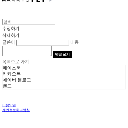
수정하기
삭제하기
글쓴이
내용
댓글 쓰기
목록으로 가기
페이스북
카카오톡
네이버 블로그
밴드
이용약관
개인정보처리방침
사업자정보확인
상호: 주식회사 오브앤 | 대표: 유정훈 | 개인정보관리책임자: 정준영 | 전화: 070-