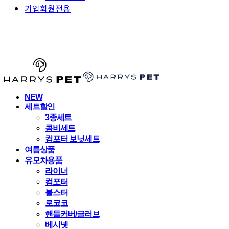
기업회원전용
HARRYSPET
NEW
세트할인
3종세트
콤비세트
컴포터 보닛세트
여름상품
유모차용품
라이너
컴포터
볼스터
로코코
핸들커버/글러브
베시넷