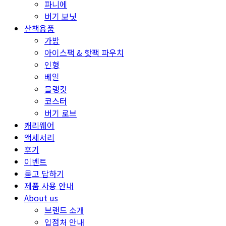
파니에
버기 보닛
산책용품
가방
아이스팩 & 핫팩 파우치
인형
베일
블랭킷
코스터
버기 로브
캐리웨어
액세서리
후기
이벤트
묻고 답하기
제품 사용 안내
About us
브랜드 소개
입점처 안내