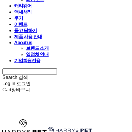
캐리웨어
액세서리
후기
이벤트
묻고 답하기
제품 사용 안내
About us
브랜드 소개
입점처 안내
기업회원전용
Search
검색
Log In
로그인
Cart
장바구니
HARRYSPET