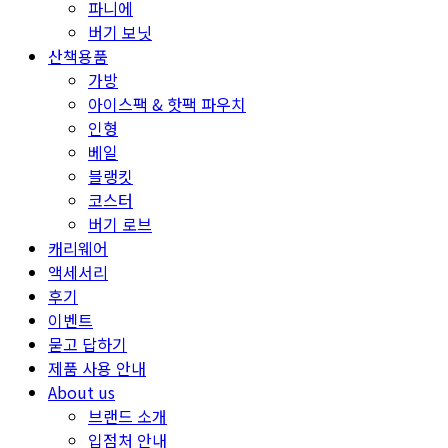
파니에
버기 보닛
산책용품
가방
아이스팩 & 핫팩 파우치
인형
베일
블랭킷
코스터
버기 로브
캐리웨어
액세서리
후기
이벤트
묻고 답하기
제품 사용 안내
About us
브랜드 소개
입점처 안내