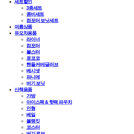
세트할인
3종세트
콤비세트
컴포터 보닛세트
여름상품
유모차용품
라이너
컴포터
볼스터
로코코
핸들커버/글러브
베시넷
파니에
버기 보닛
산책용품
가방
아이스팩 & 핫팩 파우치
인형
베일
블랭킷
코스터
버기 로브