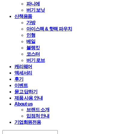
파니에
버기 보닛
산책용품
가방
아이스팩 & 핫팩 파우치
인형
베일
블랭킷
코스터
버기 로브
캐리웨어
액세서리
후기
이벤트
묻고 답하기
제품 사용 안내
About us
브랜드 소개
입점처 안내
기업회원전용