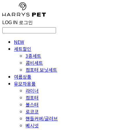
LOG IN
로그인
NEW
세트할인
3종세트
콤비세트
컴포터 보닛세트
여름상품
유모차용품
라이너
컴포터
볼스터
로코코
핸들커버/글러브
베시넷