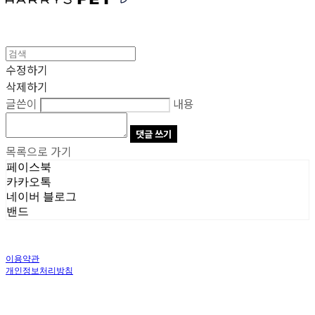
수정하기
삭제하기
글쓴이
내용
댓글 쓰기
목록으로 가기
페이스북
카카오톡
네이버 블로그
밴드
이용약관
개인정보처리방침
사업자정보확인
상호: 주식회사 오브앤 | 대표: 유정훈 | 개인정보관리책임자: 정준영 | 전화: 070-