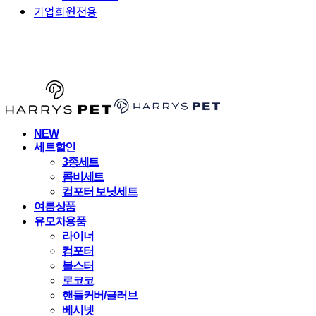
기업회원전용
HARRYSPET
NEW
세트할인
3종세트
콤비세트
컴포터 보닛세트
여름상품
유모차용품
라이너
컴포터
볼스터
로코코
핸들커버/글러브
베시넷