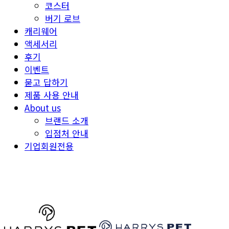
코스터
버기 로브
캐리웨어
액세서리
후기
이벤트
묻고 답하기
제품 사용 안내
About us
브랜드 소개
입점처 안내
기업회원전용
HARRYSPET