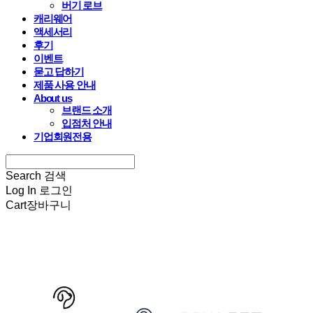
버기 로브
캐리웨어
액세서리
후기
이벤트
묻고 답하기
제품 사용 안내
About us
브랜드 소개
입점처 안내
기업회원전용
Search
검색
Log In
로그인
Cart
장바구니
HARRYSPET