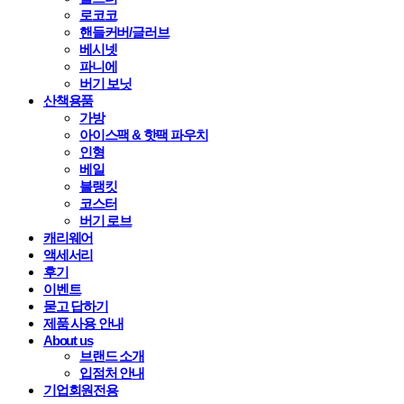
로코코
핸들커버/글러브
베시넷
파니에
버기 보닛
산책용품
가방
아이스팩 & 핫팩 파우치
인형
베일
블랭킷
코스터
버기 로브
캐리웨어
액세서리
후기
이벤트
묻고 답하기
제품 사용 안내
About us
브랜드 소개
입점처 안내
기업회원전용