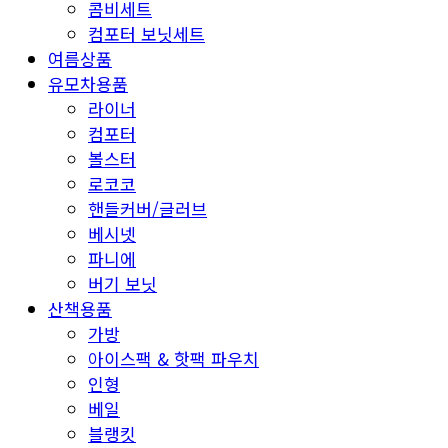
콤비세트
컴포터 보닛세트
여름상품
유모차용품
라이너
컴포터
볼스터
로코코
핸들커버/글러브
베시넷
파니에
버기 보닛
산책용품
가방
아이스팩 & 핫팩 파우치
인형
베일
블랭킷