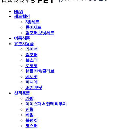
NEW
세트할인
3종세트
콤비세트
컴포터 보닛세트
여름상품
유모차용품
라이너
컴포터
볼스터
로코코
핸들커버/글러브
베시넷
파니에
버기 보닛
산책용품
가방
아이스팩 & 핫팩 파우치
인형
베일
블랭킷
코스터