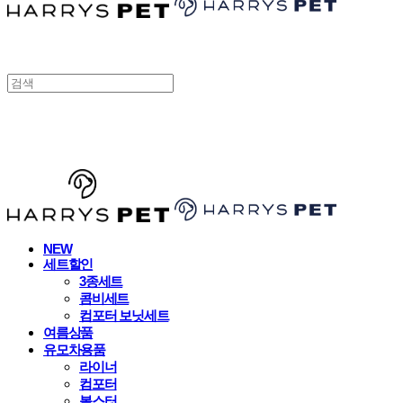
HARRYSPET
NEW
세트할인
3종세트
콤비세트
컴포터 보닛세트
여름상품
유모차용품
라이너
컴포터
볼스터