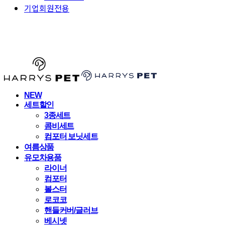
기업회원전용
HARRYSPET
NEW
세트할인
3종세트
콤비세트
컴포터 보닛세트
여름상품
유모차용품
라이너
컴포터
볼스터
로코코
핸들커버/글러브
베시넷