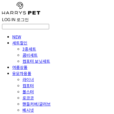
LOG IN
로그인
NEW
세트할인
3종세트
콤비세트
컴포터 보닛세트
여름상품
유모차용품
라이너
컴포터
볼스터
로코코
핸들커버/글러브
베시넷