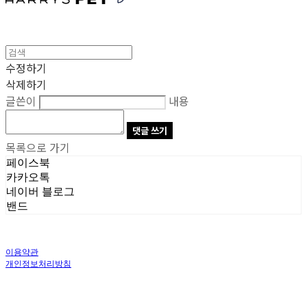
수정하기
삭제하기
글쓴이
내용
댓글 쓰기
목록으로 가기
페이스북
카카오톡
네이버 블로그
밴드
이용약관
개인정보처리방침
사업자정보확인
상호: 주식회사 오브앤 | 대표: 유정훈 | 개인정보관리책임자: 정준영 | 전화: 070-