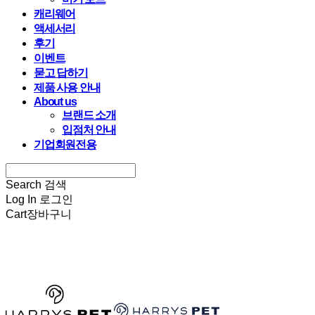
캐리웨어
액세서리
후기
이벤트
묻고 답하기
제품 사용 안내
About us
브랜드 소개
입점처 안내
기업회원전용
Search
검색
Log In
로그인
Cart
장바구니
HARRYSPET