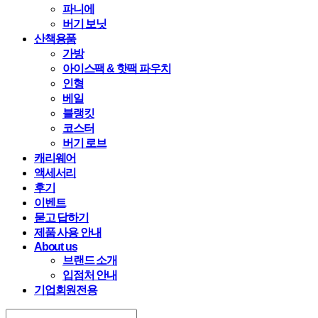
파니에
버기 보닛
산책용품
가방
아이스팩 & 핫팩 파우치
인형
베일
블랭킷
코스터
버기 로브
캐리웨어
액세서리
후기
이벤트
묻고 답하기
제품 사용 안내
About us
브랜드 소개
입점처 안내
기업회원전용