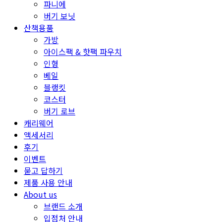
파니에
버기 보닛
산책용품
가방
아이스팩 & 핫팩 파우치
인형
베일
블랭킷
코스터
버기 로브
캐리웨어
액세서리
후기
이벤트
묻고 답하기
제품 사용 안내
About us
브랜드 소개
입점처 안내