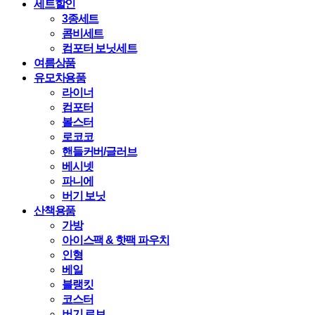
세트할인
3종세트
콤비세트
컴포터 보닛세트
여름상품
유모차용품
라이너
컴포터
볼스터
로코코
핸들커버/글러브
베시넷
파니에
버기 보닛
산책용품
가방
아이스팩 & 핫팩 파우치
인형
베일
블랭킷
코스터
버기 로브