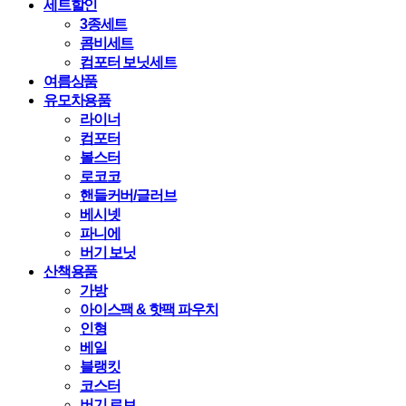
세트할인
3종세트
콤비세트
컴포터 보닛세트
여름상품
유모차용품
라이너
컴포터
볼스터
로코코
핸들커버/글러브
베시넷
파니에
버기 보닛
산책용품
가방
아이스팩 & 핫팩 파우치
인형
베일
블랭킷
코스터
버기 로브