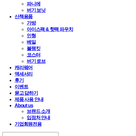
파니에
버기 보닛
산책용품
가방
아이스팩 & 핫팩 파우치
인형
베일
블랭킷
코스터
버기 로브
캐리웨어
액세서리
후기
이벤트
묻고 답하기
제품 사용 안내
About us
브랜드 소개
입점처 안내
기업회원전용