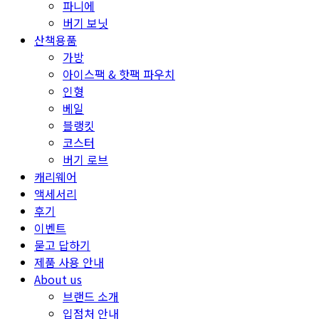
파니에
버기 보닛
산책용품
가방
아이스팩 & 핫팩 파우치
인형
베일
블랭킷
코스터
버기 로브
캐리웨어
액세서리
후기
이벤트
묻고 답하기
제품 사용 안내
About us
브랜드 소개
입점처 안내