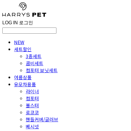
LOG IN
로그인
NEW
세트할인
3종세트
콤비세트
컴포터 보닛세트
여름상품
유모차용품
라이너
컴포터
볼스터
로코코
핸들커버/글러브
베시넷