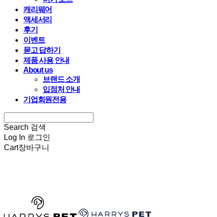
캐리웨어
액세서리
후기
이벤트
묻고 답하기
제품 사용 안내
About us
브랜드 소개
입점처 안내
기업회원전용
Search
검색
Log In
로그인
Cart
장바구니
HARRYSPET