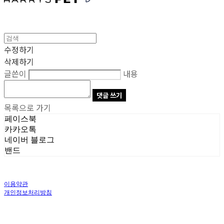
수정하기
삭제하기
글쓴이
내용
댓글 쓰기
목록으로 가기
페이스북
카카오톡
네이버 블로그
밴드
이용약관
개인정보처리방침
사업자정보확인
상호: 주식회사 오브앤 | 대표: 유정훈 | 개인정보관리책임자: 정준영 | 전화: 070-