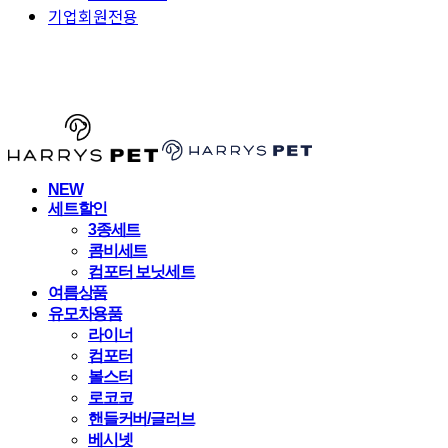
기업회원전용
HARRYSPET
NEW
세트할인
3종세트
콤비세트
컴포터 보닛세트
여름상품
유모차용품
라이너
컴포터
볼스터
로코코
핸들커버/글러브
베시넷