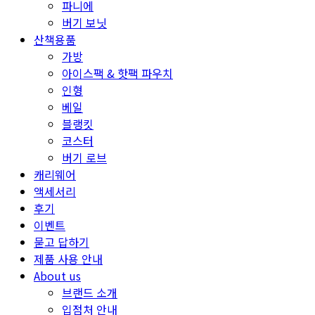
파니에
버기 보닛
산책용품
가방
아이스팩 & 핫팩 파우치
인형
베일
블랭킷
코스터
버기 로브
캐리웨어
액세서리
후기
이벤트
묻고 답하기
제품 사용 안내
About us
브랜드 소개
입점처 안내