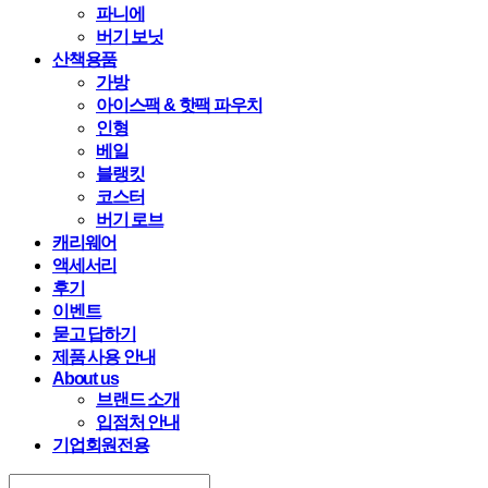
파니에
버기 보닛
산책용품
가방
아이스팩 & 핫팩 파우치
인형
베일
블랭킷
코스터
버기 로브
캐리웨어
액세서리
후기
이벤트
묻고 답하기
제품 사용 안내
About us
브랜드 소개
입점처 안내
기업회원전용