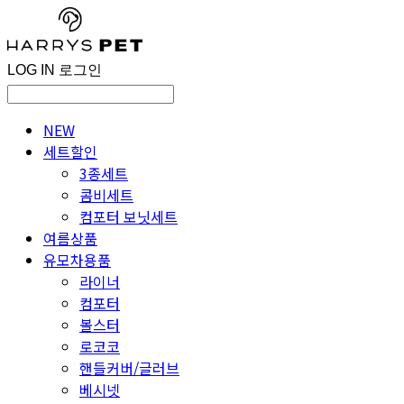
LOG IN
로그인
NEW
세트할인
3종세트
콤비세트
컴포터 보닛세트
여름상품
유모차용품
라이너
컴포터
볼스터
로코코
핸들커버/글러브
베시넷