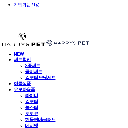
기업회원전용
HARRYSPET
NEW
세트할인
3종세트
콤비세트
컴포터 보닛세트
여름상품
유모차용품
라이너
컴포터
볼스터
로코코
핸들커버/글러브
베시넷