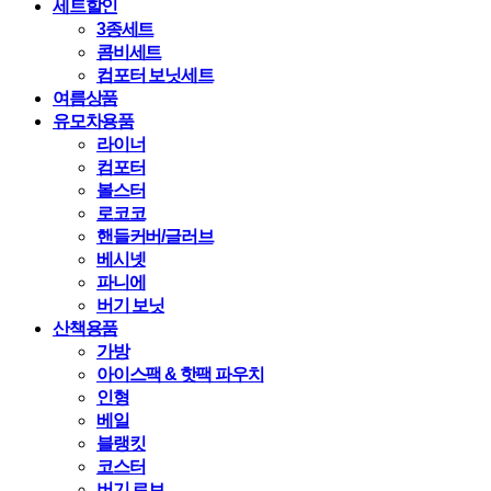
세트할인
3종세트
콤비세트
컴포터 보닛세트
여름상품
유모차용품
라이너
컴포터
볼스터
로코코
핸들커버/글러브
베시넷
파니에
버기 보닛
산책용품
가방
아이스팩 & 핫팩 파우치
인형
베일
블랭킷
코스터
버기 로브