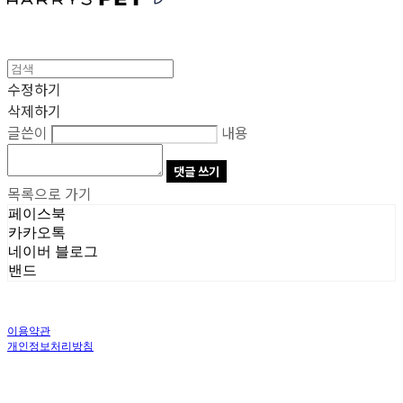
수정하기
삭제하기
글쓴이
내용
댓글 쓰기
목록으로 가기
페이스북
카카오톡
네이버 블로그
밴드
이용약관
개인정보처리방침
사업자정보확인
상호: 주식회사 오브앤 | 대표: 유정훈 | 개인정보관리책임자: 정준영 | 전화: 070-