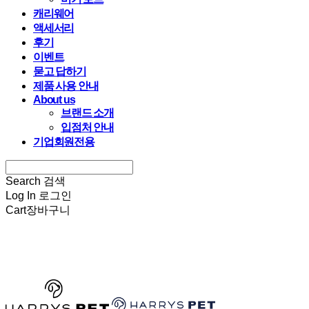
캐리웨어
액세서리
후기
이벤트
묻고 답하기
제품 사용 안내
About us
브랜드 소개
입점처 안내
기업회원전용
Search
검색
Log In
로그인
Cart
장바구니
HARRYSPET