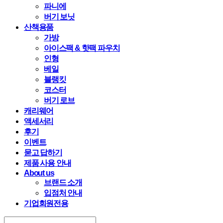
파니에
버기 보닛
산책용품
가방
아이스팩 & 핫팩 파우치
인형
베일
블랭킷
코스터
버기 로브
캐리웨어
액세서리
후기
이벤트
묻고 답하기
제품 사용 안내
About us
브랜드 소개
입점처 안내
기업회원전용