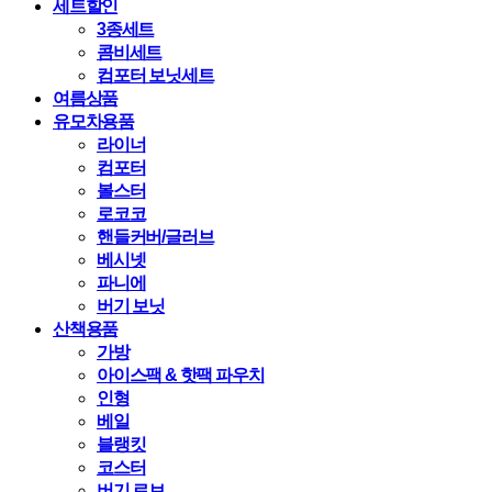
세트할인
3종세트
콤비세트
컴포터 보닛세트
여름상품
유모차용품
라이너
컴포터
볼스터
로코코
핸들커버/글러브
베시넷
파니에
버기 보닛
산책용품
가방
아이스팩 & 핫팩 파우치
인형
베일
블랭킷
코스터
버기 로브