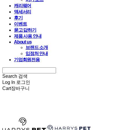
캐리웨어
액세서리
후기
이벤트
묻고 답하기
제품 사용 안내
About us
브랜드 소개
입점처 안내
기업회원전용
Search
검색
Log In
로그인
Cart
장바구니
HARRYSPET