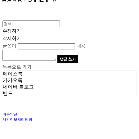
수정하기
삭제하기
글쓴이
내용
댓글 쓰기
목록으로 가기
페이스북
카카오톡
네이버 블로그
밴드
이용약관
개인정보처리방침
사업자정보확인
상호: 주식회사 오브앤 | 대표: 유정훈 | 개인정보관리책임자: 정준영 | 전화: 070-