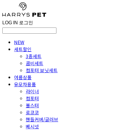
LOG IN
로그인
NEW
세트할인
3종세트
콤비세트
컴포터 보닛세트
여름상품
유모차용품
라이너
컴포터
볼스터
로코코
핸들커버/글러브
베시넷