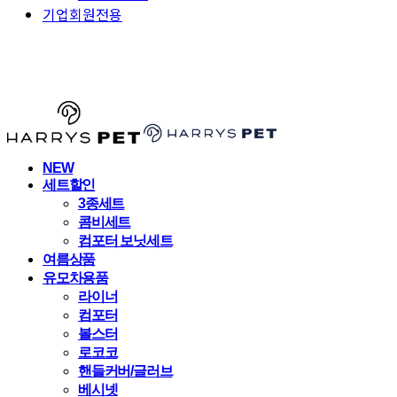
기업회원전용
HARRYSPET
NEW
세트할인
3종세트
콤비세트
컴포터 보닛세트
여름상품
유모차용품
라이너
컴포터
볼스터
로코코
핸들커버/글러브
베시넷