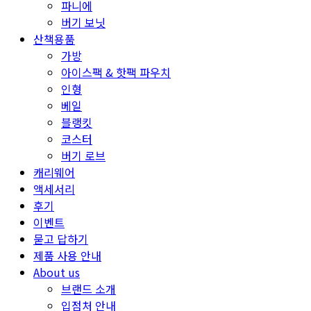
파니에
버기 보닛
산책용품
가방
아이스팩 & 핫팩 파우치
인형
베일
블랭킷
코스터
버기 로브
캐리웨어
액세서리
후기
이벤트
묻고 답하기
제품 사용 안내
About us
브랜드 소개
입점처 안내