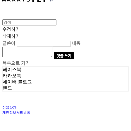
수정하기
삭제하기
글쓴이
내용
댓글 쓰기
목록으로 가기
페이스북
카카오톡
네이버 블로그
밴드
이용약관
개인정보처리방침
사업자정보확인
상호: 주식회사 오브앤 | 대표: 유정훈 | 개인정보관리책임자: 정준영 | 전화: 070-