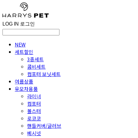
LOG IN
로그인
NEW
세트할인
3종세트
콤비세트
컴포터 보닛세트
여름상품
유모차용품
라이너
컴포터
볼스터
로코코
핸들커버/글러브
베시넷