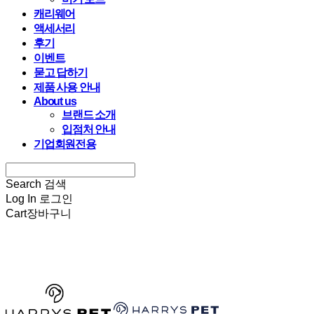
캐리웨어
액세서리
후기
이벤트
묻고 답하기
제품 사용 안내
About us
브랜드 소개
입점처 안내
기업회원전용
Search
검색
Log In
로그인
Cart
장바구니
HARRYSPET