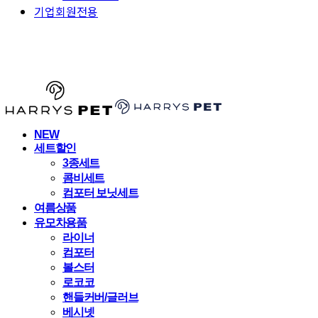
기업회원전용
HARRYSPET
NEW
세트할인
3종세트
콤비세트
컴포터 보닛세트
여름상품
유모차용품
라이너
컴포터
볼스터
로코코
핸들커버/글러브
베시넷