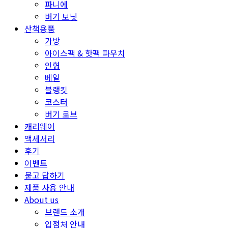
파니에
버기 보닛
산책용품
가방
아이스팩 & 핫팩 파우치
인형
베일
블랭킷
코스터
버기 로브
캐리웨어
액세서리
후기
이벤트
묻고 답하기
제품 사용 안내
About us
브랜드 소개
입점처 안내