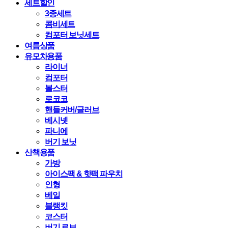
세트할인
3종세트
콤비세트
컴포터 보닛세트
여름상품
유모차용품
라이너
컴포터
볼스터
로코코
핸들커버/글러브
베시넷
파니에
버기 보닛
산책용품
가방
아이스팩 & 핫팩 파우치
인형
베일
블랭킷
코스터
버기 로브