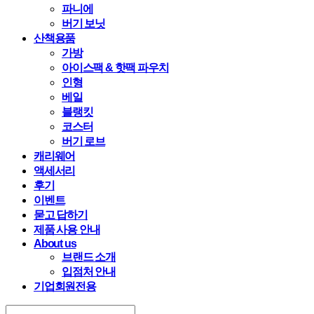
파니에
버기 보닛
산책용품
가방
아이스팩 & 핫팩 파우치
인형
베일
블랭킷
코스터
버기 로브
캐리웨어
액세서리
후기
이벤트
묻고 답하기
제품 사용 안내
About us
브랜드 소개
입점처 안내
기업회원전용