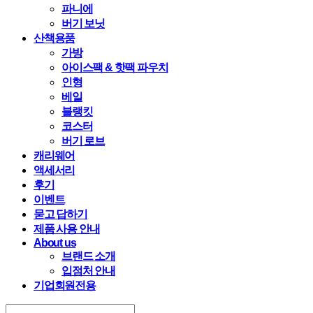
파니에
버기 보닛
산책용품
가방
아이스팩 & 핫팩 파우치
인형
베일
블랭킷
코스터
버기 로브
캐리웨어
액세서리
후기
이벤트
묻고 답하기
제품 사용 안내
About us
브랜드 소개
입점처 안내
기업회원전용