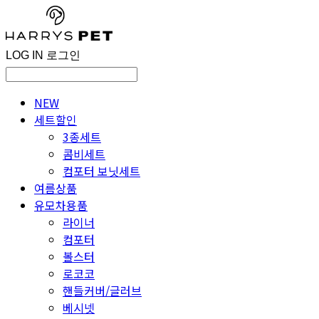
LOG IN
로그인
NEW
세트할인
3종세트
콤비세트
컴포터 보닛세트
여름상품
유모차용품
라이너
컴포터
볼스터
로코코
핸들커버/글러브
베시넷