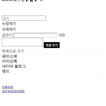
수정하기
삭제하기
글쓴이
내용
댓글 쓰기
목록으로 가기
페이스북
카카오톡
네이버 블로그
밴드
이용약관
개인정보처리방침
사업자정보확인
상호: 주식회사 오브앤 | 대표: 유정훈 | 개인정보관리책임자: 정준영 | 전화: 070-