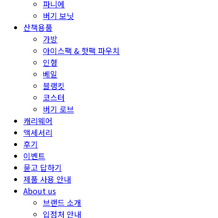
파니에
버기 보닛
산책용품
가방
아이스팩 & 핫팩 파우치
인형
베일
블랭킷
코스터
버기 로브
캐리웨어
액세서리
후기
이벤트
묻고 답하기
제품 사용 안내
About us
브랜드 소개
입점처 안내