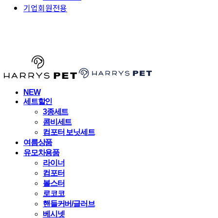
기업회원전용
HARRYSPET
NEW
세트할인
3종세트
콤비세트
컴포터 보닛세트
여름상품
유모차용품
라이너
컴포터
볼스터
로코코
핸들커버/글러브
베시넷