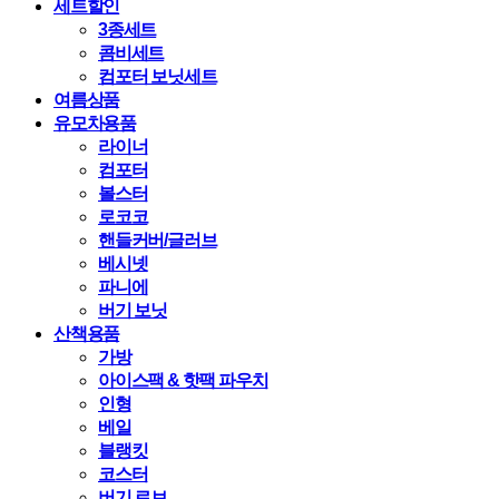
세트할인
3종세트
콤비세트
컴포터 보닛세트
여름상품
유모차용품
라이너
컴포터
볼스터
로코코
핸들커버/글러브
베시넷
파니에
버기 보닛
산책용품
가방
아이스팩 & 핫팩 파우치
인형
베일
블랭킷
코스터
버기 로브