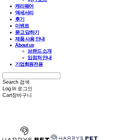
캐리웨어
액세서리
후기
이벤트
묻고 답하기
제품 사용 안내
About us
브랜드 소개
입점처 안내
기업회원전용
Search
검색
Log In
로그인
Cart
장바구니
HARRYSPET