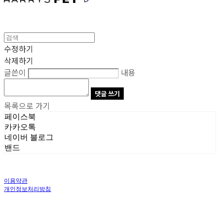
수정하기
삭제하기
글쓴이
내용
댓글 쓰기
목록으로 가기
페이스북
카카오톡
네이버 블로그
밴드
이용약관
개인정보처리방침
사업자정보확인
상호: 주식회사 오브앤 | 대표: 유정훈 | 개인정보관리책임자: 정준영 | 전화: 070-