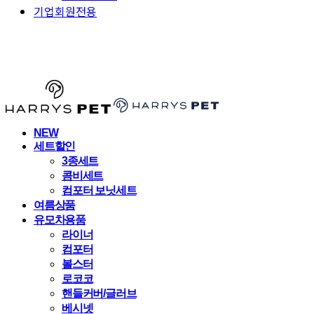
기업회원전용
HARRYSPET
NEW
세트할인
3종세트
콤비세트
컴포터 보닛세트
여름상품
유모차용품
라이너
컴포터
볼스터
로코코
핸들커버/글러브
베시넷