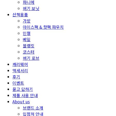
파니에
버기 보닛
산책용품
가방
아이스팩 & 핫팩 파우치
인형
베일
블랭킷
코스터
버기 로브
캐리웨어
액세서리
후기
이벤트
묻고 답하기
제품 사용 안내
About us
브랜드 소개
입점처 안내