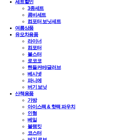
세트할인
3종세트
콤비세트
컴포터 보닛세트
여름상품
유모차용품
라이너
컴포터
볼스터
로코코
핸들커버/글러브
베시넷
파니에
버기 보닛
산책용품
가방
아이스팩 & 핫팩 파우치
인형
베일
블랭킷
코스터
버기 로브