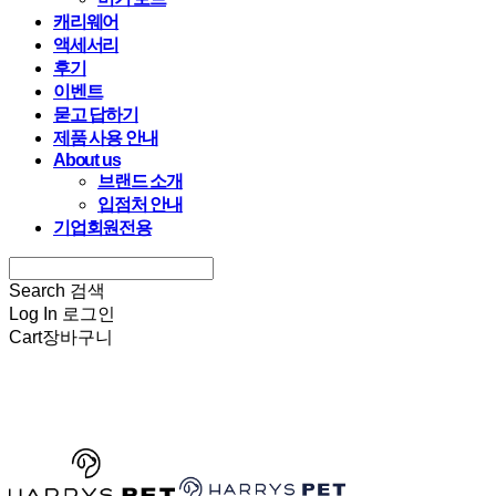
캐리웨어
액세서리
후기
이벤트
묻고 답하기
제품 사용 안내
About us
브랜드 소개
입점처 안내
기업회원전용
Search
검색
Log In
로그인
Cart
장바구니
HARRYSPET