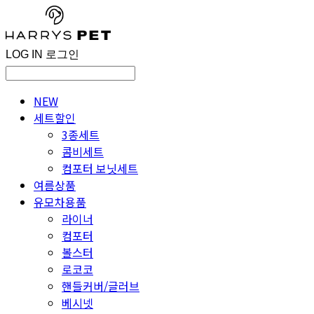
LOG IN
로그인
NEW
세트할인
3종세트
콤비세트
컴포터 보닛세트
여름상품
유모차용품
라이너
컴포터
볼스터
로코코
핸들커버/글러브
베시넷