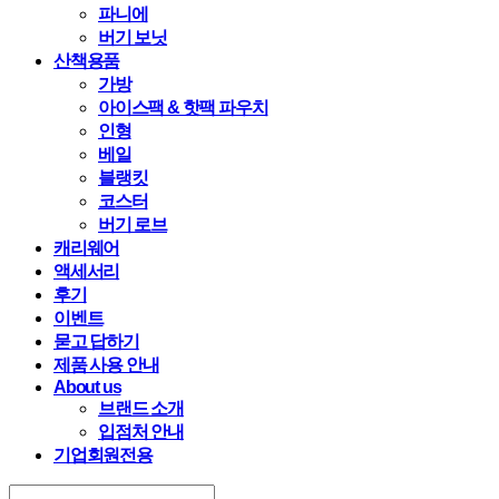
파니에
버기 보닛
산책용품
가방
아이스팩 & 핫팩 파우치
인형
베일
블랭킷
코스터
버기 로브
캐리웨어
액세서리
후기
이벤트
묻고 답하기
제품 사용 안내
About us
브랜드 소개
입점처 안내
기업회원전용