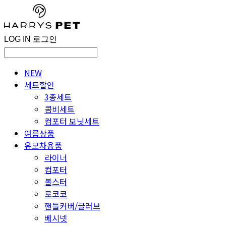
LOG IN
로그인
NEW
세트할인
3종세트
콤비세트
컴포터 보닛세트
여름상품
유모차용품
라이너
컴포터
볼스터
로코코
핸들커버/글러브
베시넷