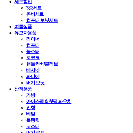
세트할인
3종세트
콤비세트
컴포터 보닛세트
여름상품
유모차용품
라이너
컴포터
볼스터
로코코
핸들커버/글러브
베시넷
파니에
버기 보닛
산책용품
가방
아이스팩 & 핫팩 파우치
인형
베일
블랭킷
코스터
버기 로브