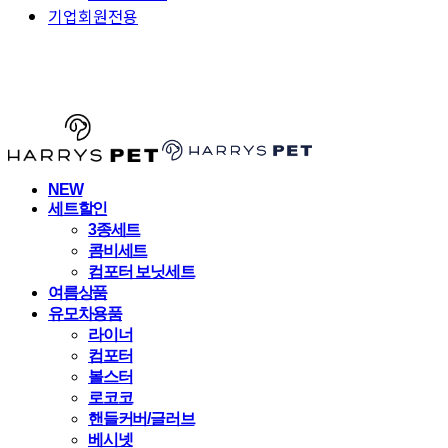
기업회원전용
HARRYSPET
NEW
세트할인
3종세트
콤비세트
컴포터 보닛세트
여름상품
유모차용품
라이너
컴포터
볼스터
로코코
핸들커버/글러브
베시넷