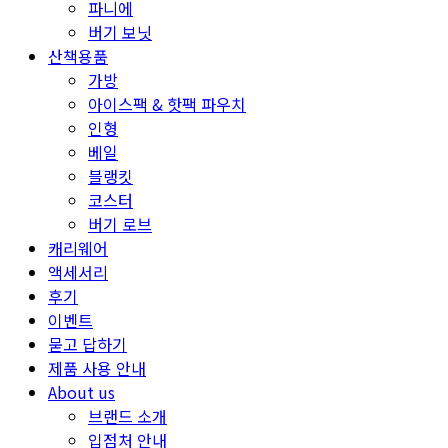
파니에
버기 보닛
산책용품
가방
아이스팩 & 핫팩 파우치
인형
베일
블랭킷
코스터
버기 로브
캐리웨어
액세서리
후기
이벤트
묻고 답하기
제품 사용 안내
About us
브랜드 소개
입점처 안내