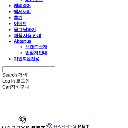
캐리웨어
액세서리
후기
이벤트
묻고 답하기
제품 사용 안내
About us
브랜드 소개
입점처 안내
기업회원전용
Search
검색
Log In
로그인
Cart
장바구니
HARRYSPET