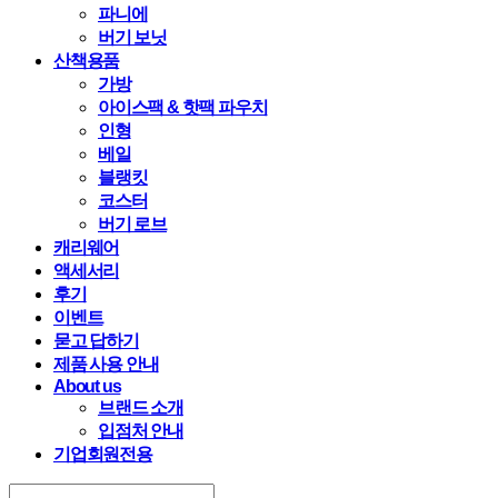
파니에
버기 보닛
산책용품
가방
아이스팩 & 핫팩 파우치
인형
베일
블랭킷
코스터
버기 로브
캐리웨어
액세서리
후기
이벤트
묻고 답하기
제품 사용 안내
About us
브랜드 소개
입점처 안내
기업회원전용