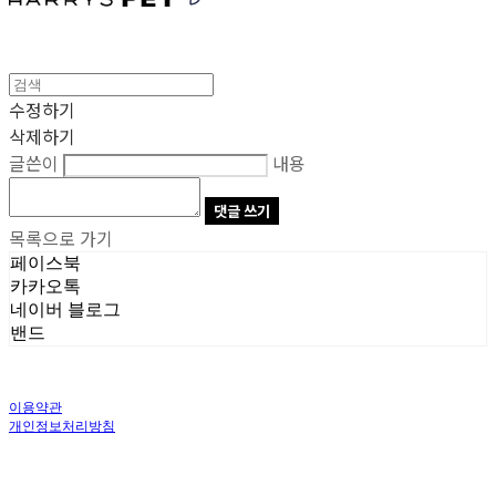
수정하기
삭제하기
글쓴이
내용
댓글 쓰기
목록으로 가기
페이스북
카카오톡
네이버 블로그
밴드
이용약관
개인정보처리방침
사업자정보확인
상호: 주식회사 오브앤 | 대표: 유정훈 | 개인정보관리책임자: 정준영 | 전화: 070-