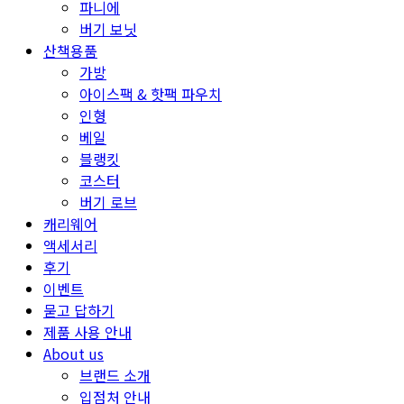
파니에
버기 보닛
산책용품
가방
아이스팩 & 핫팩 파우치
인형
베일
블랭킷
코스터
버기 로브
캐리웨어
액세서리
후기
이벤트
묻고 답하기
제품 사용 안내
About us
브랜드 소개
입점처 안내