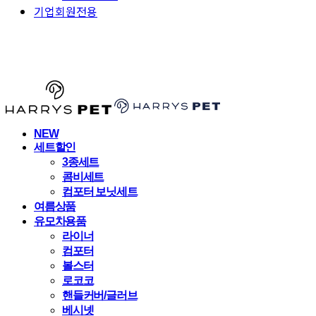
기업회원전용
HARRYSPET
NEW
세트할인
3종세트
콤비세트
컴포터 보닛세트
여름상품
유모차용품
라이너
컴포터
볼스터
로코코
핸들커버/글러브
베시넷