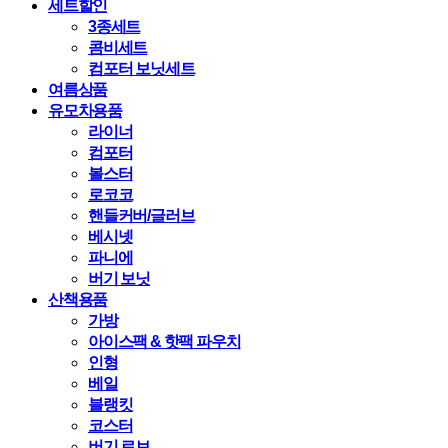
세트할인
3종세트
콤비세트
컴포터 보닛세트
여름상품
유모차용품
라이너
컴포터
볼스터
로코코
핸들커버/글러브
베시넷
파니에
버기 보닛
산책용품
가방
아이스팩 & 핫팩 파우치
인형
베일
블랭킷
코스터
버기 로브