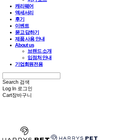
캐리웨어
액세서리
후기
이벤트
묻고 답하기
제품 사용 안내
About us
브랜드 소개
입점처 안내
기업회원전용
Search
검색
Log In
로그인
Cart
장바구니
HARRYSPET