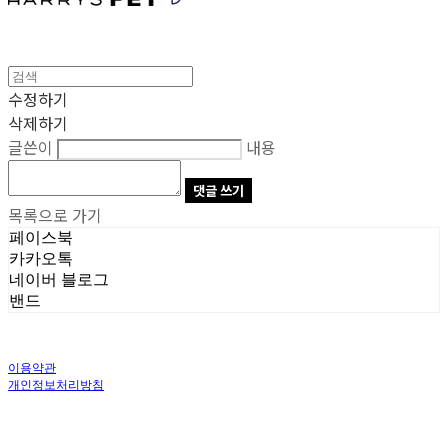
수정하기
삭제하기
글쓴이
내용
댓글 쓰기
목록으로 가기
페이스북
카카오톡
네이버 블로그
밴드
이용약관
개인정보처리방침
사업자정보확인
상호: 주식회사 오브앤 | 대표: 유정훈 | 개인정보관리책임자: 정준영 | 전화: 070-