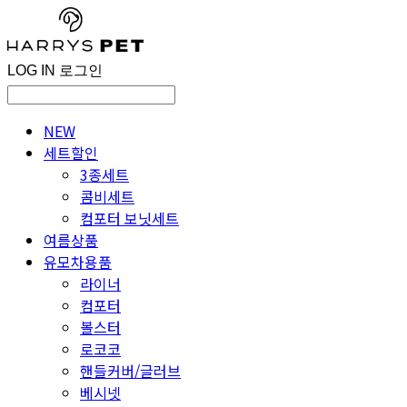
LOG IN
로그인
NEW
세트할인
3종세트
콤비세트
컴포터 보닛세트
여름상품
유모차용품
라이너
컴포터
볼스터
로코코
핸들커버/글러브
베시넷