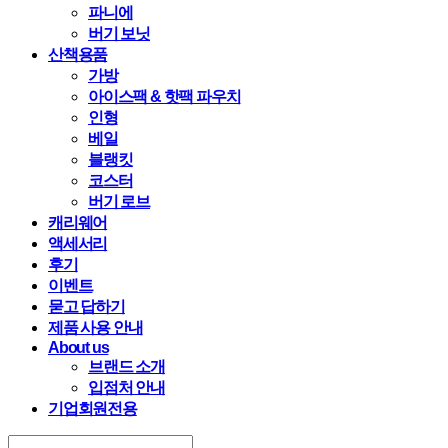
파니에
버기 보닛
산책용품
가방
아이스팩 & 핫팩 파우치
인형
베일
블랭킷
코스터
버기 로브
캐리웨어
액세서리
후기
이벤트
묻고 답하기
제품 사용 안내
About us
브랜드 소개
입점처 안내
기업회원전용